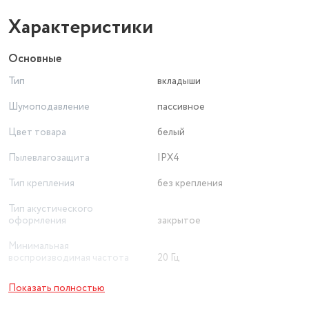
Характеристики
Основные
Тип
вкладыши
Шумоподавление
пассивное
Цвет товара
белый
Пылевлагозащита
IPX4
Тип крепления
без крепления
Тип акустического
оформления
закрытое
Минимальная
воспроизводимая частота
20 Гц
Максимальная
Показать полностью
воспроизводимая частота
20000 Гц