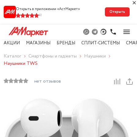
Открыть в приложении «АстМарке‪т‬»
Открыть
41
АКЦИИ
МАГАЗИНЫ
БРЕНДЫ
СПЛИТ-СИСТЕМЫ
СМА
Каталог
Смартфоны и гаджеты
Наушники
Наушники TWS
нет отзывов