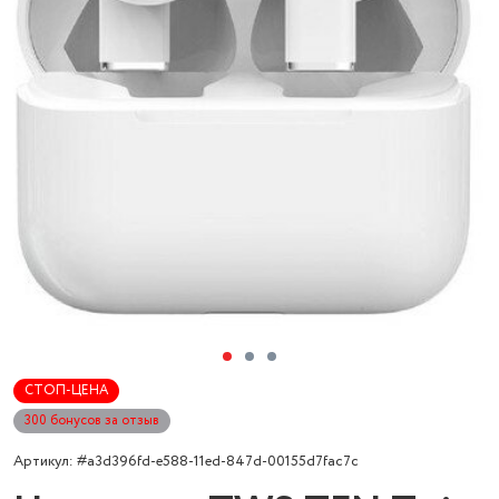
СТОП-ЦЕНА
300 бонусов за отзыв
Артикул: #a3d396fd-e588-11ed-847d-00155d7fac7c