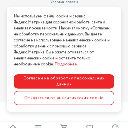
Условия оплаты
Условия доставки
Мы используем файлы cookie и сервис
Условия возврата
Яндекс.Метрика для корректной работы сайта и
Нашли ошибку на сайте?
Напишите нам
.
анализа посещаемости. Нажимая кнопку «Согласен
на обработку персональных данных», Вы даете
2026 © Интернет-магазин "АстМаркет". У нас есть всё!
согласие на использование аналитических cookie и
обработку данных с помощью сервиса
Яндекс.Метрика. Вы можете отказаться от
аналитических cookie и оставить только
Политика конфиденциальности
необходимые cookie.
Подробнее
.
Согласен на обработку персональных
данных
Разработка сайта
ASTDESIGN
Отказаться от аналитических cookie