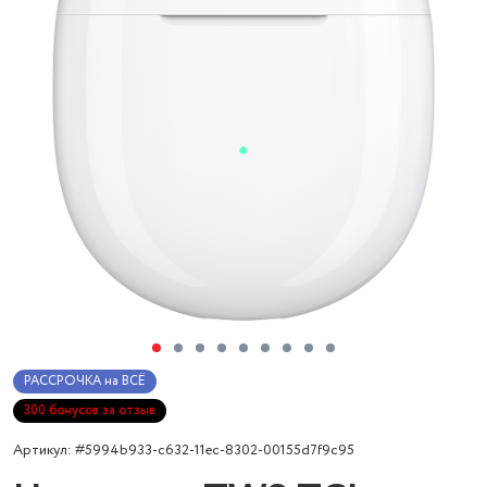
РАССРОЧКА на ВСЁ
300 бонусов за отзыв
Артикул: #5994b933-c632-11ec-8302-00155d7f9c95