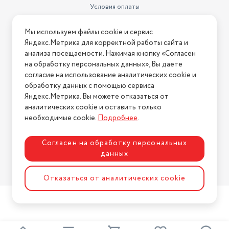
Условия оплаты
Поддерживаемые кодеки
SBC
Условия доставки
Мы используем файлы cookie и сервис
Емкость аккумулятора кейса
520 мА·ч
Условия возврата
Яндекс.Метрика для корректной работы сайта и
Нашли ошибку на сайте?
Напишите нам
.
В комплекте
кабель USB
анализа посещаемости. Нажимая кнопку «Согласен
на обработку персональных данных», Вы даете
2026 © Интернет-магазин "АстМаркет". У нас есть всё!
вызов голосового ассистента,
согласие на использование аналитических cookie и
поиск наушников, регулировка
обработку данных с помощью сервиса
Функции
громкости
Яндекс.Метрика. Вы можете отказаться от
аналитических cookie и оставить только
Тип беспроводного
Политика конфиденциальности
соединения
bluetooth
необходимые cookie.
Подробнее
.
Система активного
Согласен на обработку персональных
шумоподавления (ANC)
есть
данных
Разработка сайта
ASTDESIGN
Отказаться от аналитических cookie