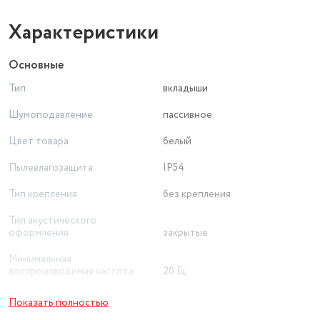
Характеристики
Основные
Тип
вкладыши
Шумоподавление
пассивное
Цвет товара
белый
Пылевлагозащита
IP54
Тип крепления
без крепления
Тип акустического
оформления
закрытые
Минимальная
воспроизводимая частота
20 Гц
Максимальная
Показать полностью
воспроизводимая частота
20000 Гц