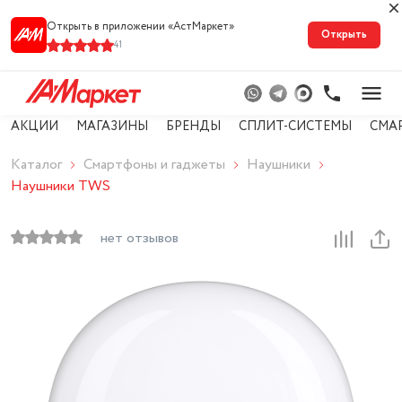
Открыть в приложении «АстМарке‪т‬»
Открыть
41
АКЦИИ
МАГАЗИНЫ
БРЕНДЫ
СПЛИТ-СИСТЕМЫ
СМА
Каталог
Смартфоны и гаджеты
Наушники
Наушники TWS
нет отзывов