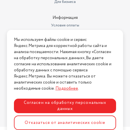
Для бизнеса
Информация
Условия оплаты
Условия доставки
Мы используем файлы cookie и сервис
Условия возврата
Яндекс.Метрика для корректной работы сайта и
Нашли ошибку на сайте?
Напишите нам
.
анализа посещаемости. Нажимая кнопку «Согласен
на обработку персональных данных», Вы даете
2026 © Интернет-магазин "АстМаркет". У нас есть всё!
согласие на использование аналитических cookie и
обработку данных с помощью сервиса
Яндекс.Метрика. Вы можете отказаться от
аналитических cookie и оставить только
Политика конфиденциальности
необходимые cookie.
Подробнее
.
Согласен на обработку персональных
данных
Разработка сайта
ASTDESIGN
Отказаться от аналитических cookie