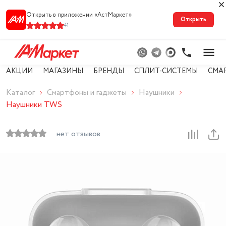
Открыть в приложении «АстМарке‪т‬»
Открыть
41
АКЦИИ
МАГАЗИНЫ
БРЕНДЫ
СПЛИТ-СИСТЕМЫ
СМА
Каталог
Смартфоны и гаджеты
Наушники
Наушники TWS
нет отзывов