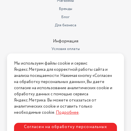
Магазины
Бренды
Блог
Для бизнеса
Информация
Условия оплаты
Условия доставки
Мы используем файлы cookie и сервис
Условия возврата
Яндекс.Метрика для корректной работы сайта и
Нашли ошибку на сайте?
Напишите нам
.
анализа посещаемости. Нажимая кнопку «Согласен
на обработку персональных данных», Вы даете
2026 © Интернет-магазин "АстМаркет". У нас есть всё!
согласие на использование аналитических cookie и
обработку данных с помощью сервиса
Яндекс.Метрика. Вы можете отказаться от
аналитических cookie и оставить только
Политика конфиденциальности
необходимые cookie.
Подробнее
.
Согласен на обработку персональных