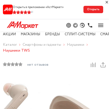
Открыть в приложении «АстМарке‪т‬»
Открыть
41
АКЦИИ
МАГАЗИНЫ
БРЕНДЫ
СПЛИТ-СИСТЕМЫ
СМА
Каталог
Смартфоны и гаджеты
Наушники
Наушники TWS
нет отзывов