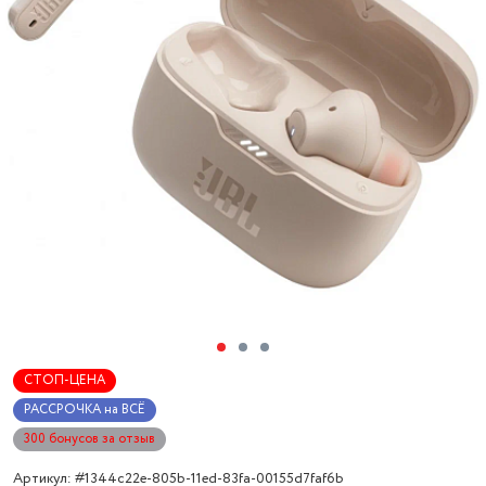
СТОП-ЦЕНА
РАССРОЧКА на ВСЁ
300 бонусов за отзыв
Артикул: #1344c22e-805b-11ed-83fa-00155d7faf6b