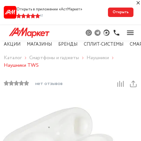
Открыть в приложении «АстМарке‪т‬»
Открыть
41
АКЦИИ
МАГАЗИНЫ
БРЕНДЫ
СПЛИТ-СИСТЕМЫ
СМА
Каталог
Смартфоны и гаджеты
Наушники
Наушники TWS
нет отзывов