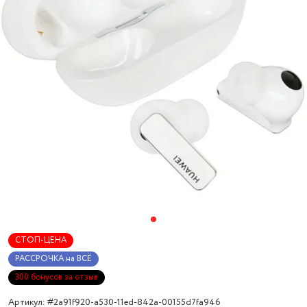
СТОП-ЦЕНА
РАССРОЧКА на ВСЁ
300 бонусов за отзыв
Артикул: #2a91f920-a530-11ed-842a-00155d7fa946