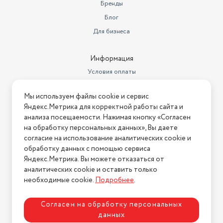
Бренды
Блог
Для бизнеса
Информация
Условия оплаты
Условия доставки
Мы используем файлы cookie и сервис
Условия возврата
Яндекс.Метрика для корректной работы сайта и
Нашли ошибку на сайте?
Напишите нам
.
анализа посещаемости. Нажимая кнопку «Согласен
на обработку персональных данных», Вы даете
2026 © Интернет-магазин "АстМаркет". У нас есть всё!
согласие на использование аналитических cookie и
обработку данных с помощью сервиса
Яндекс.Метрика. Вы можете отказаться от
аналитических cookie и оставить только
Политика конфиденциальности
необходимые cookie.
Подробнее
.
Согласен на обработку персональных
данных