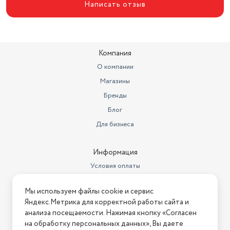
Написать отзыв
Тип зарядки кейса
USB Type-C
Компания
О компании
Магазины
Бренды
Блог
Для бизнеса
Информация
Условия оплаты
Условия доставки
Мы используем файлы cookie и сервис
Условия возврата
Яндекс.Метрика для корректной работы сайта и
Нашли ошибку на сайте?
Напишите нам
.
анализа посещаемости. Нажимая кнопку «Согласен
на обработку персональных данных», Вы даете
2026 © Интернет-магазин "АстМаркет". У нас есть всё!