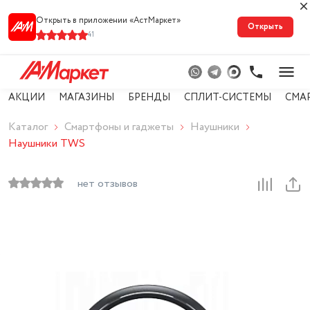
Открыть в приложении «АстМарке‪т‬»
Открыть
41
АКЦИИ
МАГАЗИНЫ
БРЕНДЫ
СПЛИТ-СИСТЕМЫ
СМА
Каталог
Смартфоны и гаджеты
Наушники
Наушники TWS
нет отзывов