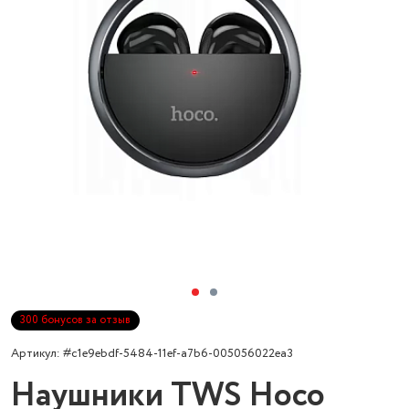
300 бонусов за отзыв
Артикул: #c1e9ebdf-5484-11ef-a7b6-005056022ea3
Наушники TWS Hoco