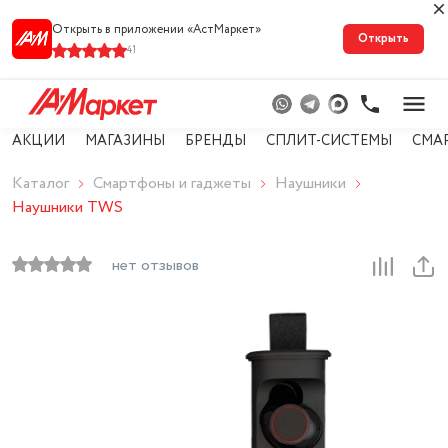
Открыть в приложении «АстМарке‪т‬»
Открыть
41
АКЦИИ
МАГАЗИНЫ
БРЕНДЫ
СПЛИТ-СИСТЕМЫ
СМА
Каталог
Смартфоны и гаджеты
Наушники
Наушники TWS
нет отзывов