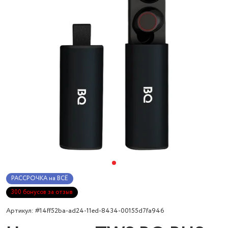
РАССРОЧКА на ВСЁ
300 бонусов за отзыв
Артикул: #14ff52ba-ad24-11ed-8434-00155d7fa946