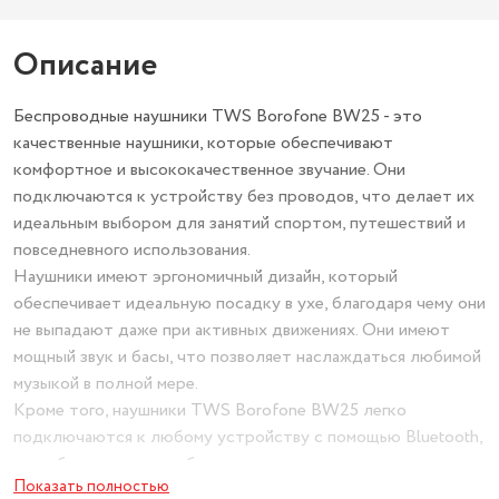
Описание
Беспроводные наушники TWS Borofone BW25 - это
качественные наушники, которые обеспечивают
комфортное и высококачественное звучание. Они
подключаются к устройству без проводов, что делает их
идеальным выбором для занятий спортом, путешествий и
повседневного использования.
Наушники имеют эргономичный дизайн, который
обеспечивает идеальную посадку в ухе, благодаря чему они
не выпадают даже при активных движениях. Они имеют
мощный звук и басы, что позволяет наслаждаться любимой
музыкой в полной мере.
Кроме того, наушники TWS Borofone BW25 легко
подключаются к любому устройству с помощью Bluetooth,
что обеспечивает стабильную связь и позволяет
Показать полностью
наслаждаться музыкой без прерываний. Их удобно хранить