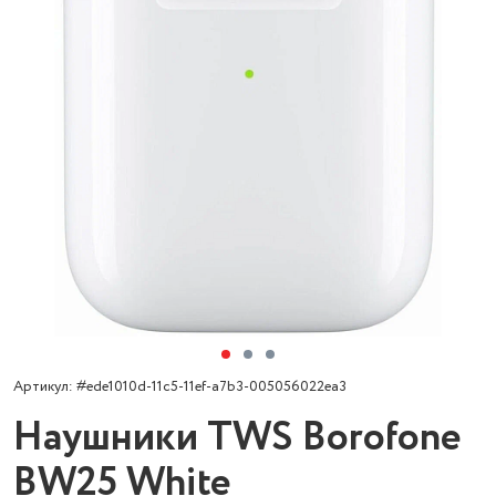
Артикул: #ede1010d-11c5-11ef-a7b3-005056022ea3
Наушники TWS Borofone
BW25 White