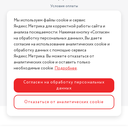
Технология
динамические
Условия оплаты
Время работы от аккумулятора
Условия доставки
в кейсе
120 ч
Мы используем файлы cookie и сервис
Условия возврата
Яндекс.Метрика для корректной работы сайта и
Ширина
58 мм
Нашли ошибку на сайте?
Напишите нам
.
анализа посещаемости. Нажимая кнопку «Согласен
на обработку персональных данных», Вы даете
Вес (одного наушника)
3 г
2026 © Интернет-магазин "АстМаркет". У нас есть всё!
согласие на использование аналитических cookie и
Вес
117 г
обработку данных с помощью сервиса
Яндекс.Метрика. Вы можете отказаться от
Поддерживаемые кодеки
AAC, SBC
аналитических cookie и оставить только
Политика конфиденциальности
необходимые cookie.
Подробнее
.
объемный звук, поиск
наушников, регулировка
громкости, сенсорные,С
Согласен на обработку персональных
Функции
микрофоном
данных
Высота
49 мм
Разработка сайта
ASTDESIGN
Отказаться от аналитических cookie
Количество микрофонов
2
Система активного
шумоподавления (ANC)
есть