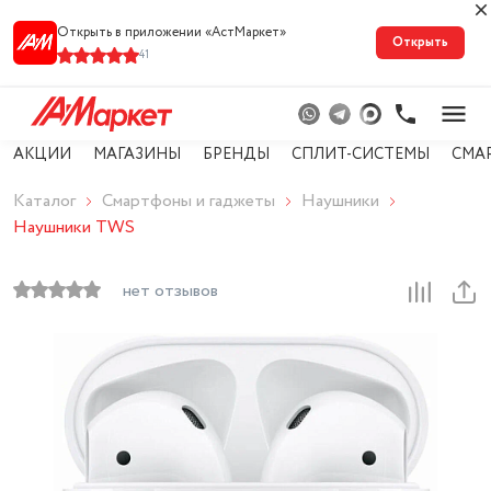
Открыть в приложении «АстМарке‪т‬»
Открыть
41
АКЦИИ
МАГАЗИНЫ
БРЕНДЫ
СПЛИТ-СИСТЕМЫ
СМА
Каталог
Смартфоны и гаджеты
Наушники
Наушники TWS
нет отзывов