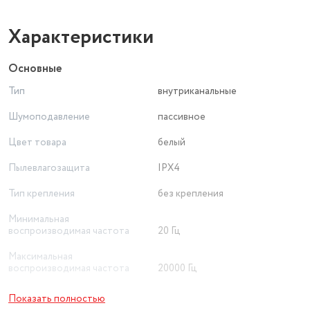
и переносить благодаря компактному размеру и кейсу-
зарядке.
Характеристики
Основные
Тип
внутриканальные
Шумоподавление
пассивное
Цвет товара
белый
Пылевлагозащита
IPX4
Тип крепления
без крепления
Минимальная
воспроизводимая частота
20 Гц
Максимальная
воспроизводимая частота
20000 Гц
Версия Bluetooth
5.1
Показать полностью