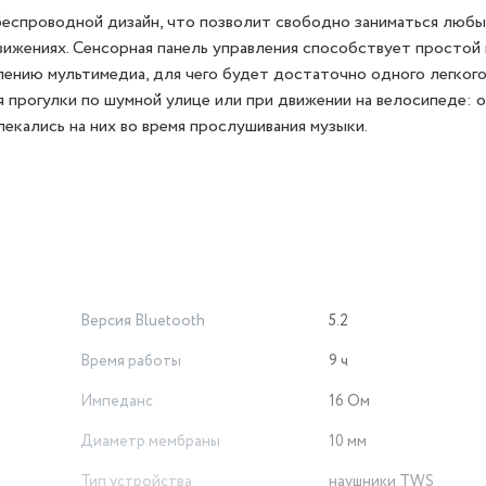
еспроводной дизайн, что позволит свободно заниматься люб
 движениях. Сенсорная панель управления способствует простой
лению мультимедиа, для чего будет достаточно одного легкого 
 прогулки по шумной улице или при движении на велосипеде: о
екались на них во время прослушивания музыки.
Версия Bluetooth
5.2
Время работы
9 ч
Импеданс
16 Ом
Диаметр мембраны
10 мм
Тип устройства
наушники TWS