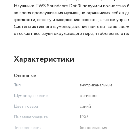
Наушники TWS Soundcore Dot 3i получили полностью б
во время прослушивания музыки, не ограничивая себя в
громкости, ответу и завершению звонков, а также управ
Система активного шумоподавления пригодится во время
отсекает все звуки окружающего мира, чтобы вы не отвл
Характеристики
Основные
Тип
внутриканальные
Шумоподавление
активное
Цвет товара
синий
Пылевлагозащита
IPX5
Тип крепления
без крепления