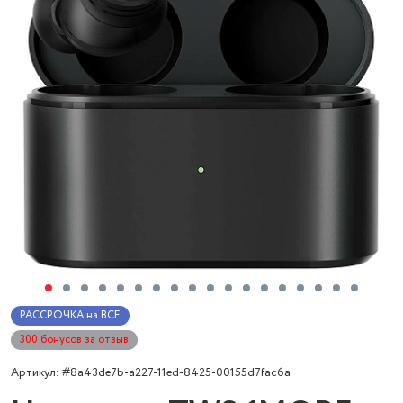
РАССРОЧКА на ВСЁ
300 бонусов за отзыв
Артикул: #8a43de7b-a227-11ed-8425-00155d7fac6a