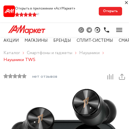
Открыть в приложении «АстМарке‪т‬»
Открыть
41
АКЦИИ
МАГАЗИНЫ
БРЕНДЫ
СПЛИТ-СИСТЕМЫ
СМА
Каталог
Смартфоны и гаджеты
Наушники
Наушники TWS
нет отзывов