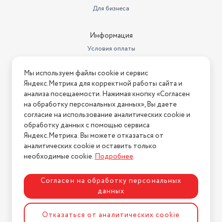
Для бизнеса
Информация
Условия оплаты
Условия доставки
Мы используем файлы cookie и сервис
Условия возврата
Яндекс.Метрика для корректной работы сайта и
Нашли ошибку на сайте?
Напишите нам
.
анализа посещаемости. Нажимая кнопку «Согласен
на обработку персональных данных», Вы даете
2026 © Интернет-магазин "АстМаркет". У нас есть всё!
согласие на использование аналитических cookie и
обработку данных с помощью сервиса
Яндекс.Метрика. Вы можете отказаться от
аналитических cookie и оставить только
Политика конфиденциальности
необходимые cookie.
Подробнее
.
Согласен на обработку персональных
данных
Разработка сайта
ASTDESIGN
Отказаться от аналитических cookie