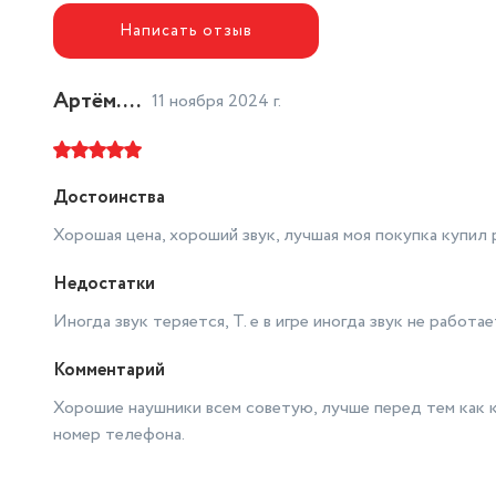
Написать отзыв
Ширина товара в упаковке, в
метрах
0.1
Высота товара в упаковке, в
Артём....
11 ноября 2024 г.
метрах
0.05
Объем товара в упаковке, в
литрах
0.75
Достоинства
Гарантийный срок
1г
Хорошая цена, хороший звук, лучшая моя покупка купил р
Вид наушников
Внутриканальные
Недостатки
Тип устройства
наушники TWS
Иногда звук теряется, Т. е в игре иногда звук не работае
Бренд
TFN
Комментарий
Минимальная частота (Гц)
20
Хорошие наушники всем советую, лучше перед тем как к
Максимальная частота (Гц)
20000
номер телефона.
Управление наушниками
Кнопочное