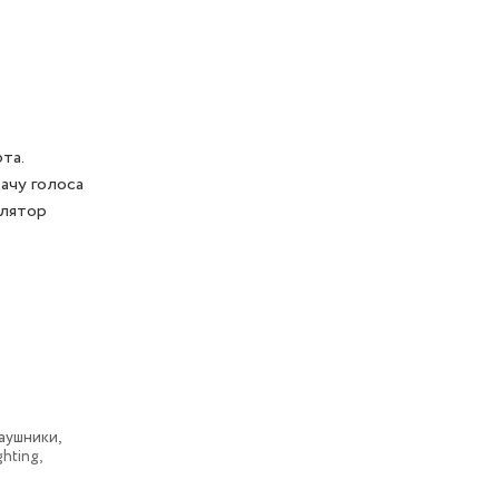
та.
ачу голоса
улятор
аушники,
hting,