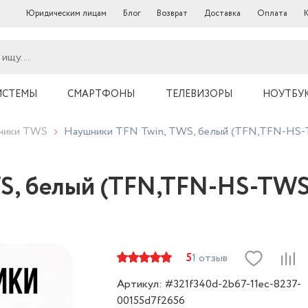
Юридическим лицам
Блог
Возврат
Доставка
Оплата
ИСТЕМЫ
СМАРТФОНЫ
ТЕЛЕВИЗОРЫ
НОУТБУ
ники TWS
Наушники TFN Twin, TWS, белый (TFN,TFN-H
WS, белый (TFN,TFN-HS-TW
5
1 отзыв
Артикул: #321f340d-2b67-11ec-8237-
00155d7f2656