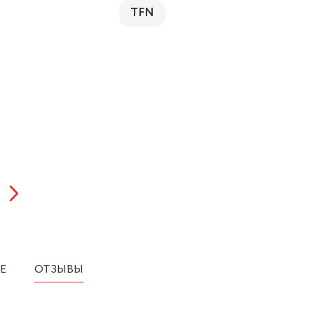
TFN
Е
ОТЗЫВЫ