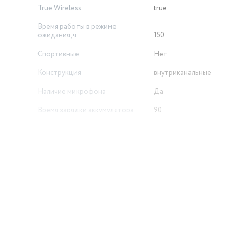
True Wireless
true
Время работы в режиме
ожидания, ч
150
Спортивные
Нет
Конструкция
внутриканальные
Наличие микрофона
Да
Время зарядки аккумулятора
90
Импеданс (Ом)
16
Способ передачи звука
Динамики
Материал амбушюров
Силикон
Страна-изготовитель
Китай
й
Питание от
аккумулятора
Размеры, мм (ШхГхВ)
61х46х23