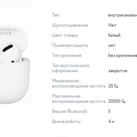
Тип
внутриканаль
Шумоподавление
Нет
Цвет товара
белый
Пылевлагозащита
нет
Тип крепления
без креплени
Тип акустического
оформления
закрытое
Минимальная
воспроизводимая частота
20 Гц
Максимальная
воспроизводимая частота
20000 Гц
Версия Bluetooth
5
Время работы
4 ч