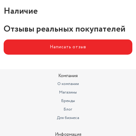
Наличие
Функции
регулировка громкости
Максимальная
Отзывы реальных покупателей
воспроизводимая частота
20000 Гц
Минимальная
воспроизводимая частота
20 Гц
Написать отзыв
Диаметр мембраны
10 мм
Компания
О компании
Магазины
Бренды
Блог
Для бизнеса
Информация