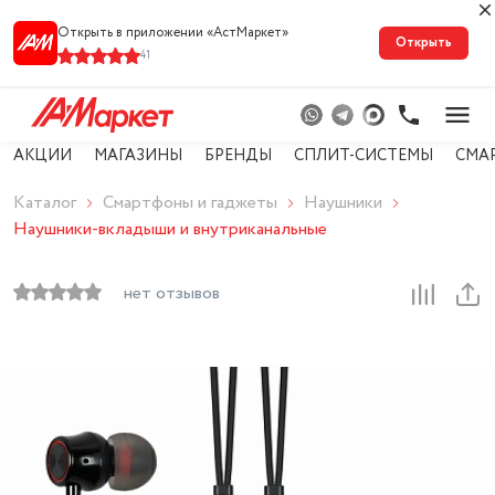
Открыть в приложении «АстМарке‪т‬»
Открыть
41
АКЦИИ
МАГАЗИНЫ
БРЕНДЫ
СПЛИТ-СИСТЕМЫ
СМА
Каталог
Смартфоны и гаджеты
Наушники
Наушники-вкладыши и внутриканальные
нет отзывов