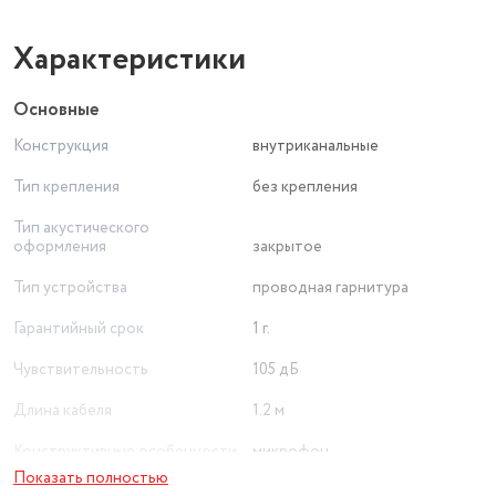
Характеристики
Основные
Конструкция
внутриканальные
Тип крепления
без крепления
Тип акустического
оформления
закрытое
Тип устройства
проводная гарнитура
Гарантийный срок
1 г.
Чувствительность
105 дБ
Длина кабеля
1.2 м
Конструктивные особенности
микрофон
Показать полностью
Импеданс
16 Ом