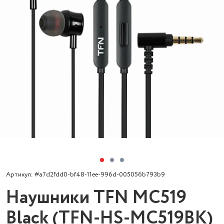
Артикул: #a7d2fdd0-bf48-11ee-996d-005056b793b9
Наушники TFN MC519
Black (TFN-HS-MC519BK)