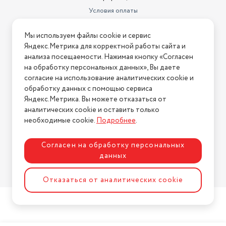
Условия оплаты
Условия доставки
Мы используем файлы cookie и сервис
Условия возврата
Яндекс.Метрика для корректной работы сайта и
Нашли ошибку на сайте?
Напишите нам
.
анализа посещаемости. Нажимая кнопку «Согласен
на обработку персональных данных», Вы даете
2026 © Интернет-магазин "АстМаркет". У нас есть всё!
согласие на использование аналитических cookie и
обработку данных с помощью сервиса
Яндекс.Метрика. Вы можете отказаться от
аналитических cookie и оставить только
Политика конфиденциальности
необходимые cookie.
Подробнее
.
Согласен на обработку персональных
данных
Разработка сайта
ASTDESIGN
Отказаться от аналитических cookie