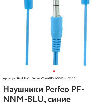
Артикул: #4dd29137-ec4c-11ea-815d-00155d7f264c
Наушники Perfeo PF-
NNM-BLU, синие