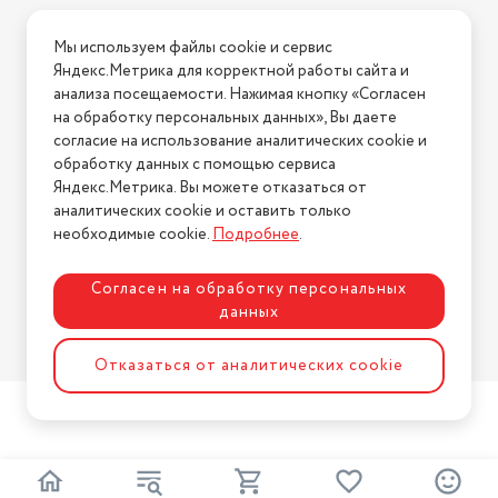
Условия доставки
Мы используем файлы cookie и сервис
Условия возврата
Яндекс.Метрика для корректной работы сайта и
Нашли ошибку на сайте?
Напишите нам
.
анализа посещаемости. Нажимая кнопку «Согласен
на обработку персональных данных», Вы даете
2026 © Интернет-магазин "АстМаркет". У нас есть всё!
согласие на использование аналитических cookie и
обработку данных с помощью сервиса
Яндекс.Метрика. Вы можете отказаться от
аналитических cookie и оставить только
Политика конфиденциальности
необходимые cookie.
Подробнее
.
Согласен на обработку персональных
данных
Разработка сайта
ASTDESIGN
Отказаться от аналитических cookie