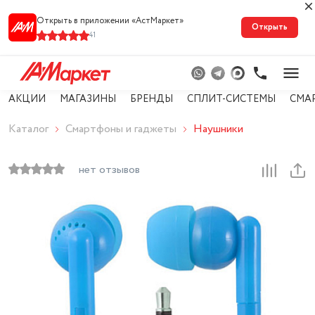
Открыть в приложении «АстМарке‪т‬»
Открыть
41
АКЦИИ
МАГАЗИНЫ
БРЕНДЫ
СПЛИТ-СИСТЕМЫ
СМА
Каталог
Смартфоны и гаджеты
Наушники
нет отзывов