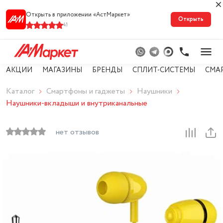
Открыть в приложении «АстМарке‪т‬»
Открыть
41
АКЦИИ
МАГАЗИНЫ
БРЕНДЫ
СПЛИТ-СИСТЕМЫ
СМА
Каталог
Смартфоны и гаджеты
Наушники
Наушники-вкладыши и внутриканальные
нет отзывов