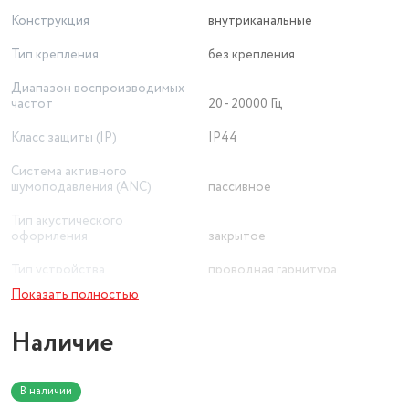
Конструкция
внутриканальные
Тип крепления
без крепления
Диапазон воспроизводимых
частот
20 - 20000 Гц
Класс защиты (IP)
IP44
Система активного
шумоподавления (ANC)
пассивное
Тип акустического
оформления
закрытое
Тип устройства
проводная гарнитура
Показать полностью
Бренд
Perfeo
Наличие
Тип
проводные наушники
Беспроводные интерфейсы
Bluetooth
В наличии
Особенности
термопластичная резина