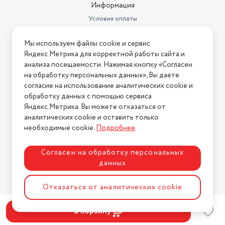
Информация
Условия оплаты
Условия доставки
Мы используем файлы cookie и сервис
Условия возврата
Яндекс.Метрика для корректной работы сайта и
Нашли ошибку на сайте?
Напишите нам
.
анализа посещаемости. Нажимая кнопку «Согласен
на обработку персональных данных», Вы даете
2026 © Интернет-магазин "АстМаркет". У нас есть всё!
согласие на использование аналитических cookie и
обработку данных с помощью сервиса
Яндекс.Метрика. Вы можете отказаться от
аналитических cookie и оставить только
Политика конфиденциальности
необходимые cookie.
Подробнее
.
Согласен на обработку персональных
данных
Разработка сайта
ASTDESIGN
Отказаться от аналитических cookie
В корзину