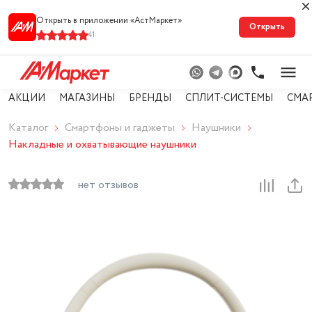
Открыть в приложении «АстМарке‪т‬»
Открыть
41
АКЦИИ
МАГАЗИНЫ
БРЕНДЫ
СПЛИТ-СИСТЕМЫ
СМА
Каталог
Смартфоны и гаджеты
Наушники
Накладные и охватывающие наушники
нет отзывов