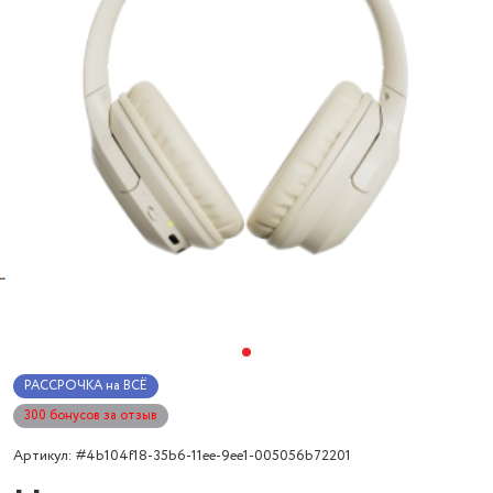
РАССРОЧКА на ВСЁ
300 бонусов за отзыв
Артикул: #4b104f18-35b6-11ee-9ee1-005056b72201