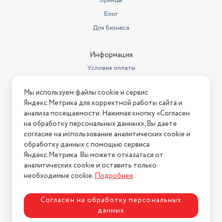
Бренды
Время работы в режиме
разговора
до 45 ч
Блог
Для бизнеса
Конструктивные особенности
складная конструкция
Версия Bluetooth
5.3
Информация
Время работы
до 15 ч
Условия оплаты
Условия доставки
Цвет товара
бежевый
Мы используем файлы cookie и сервис
Условия возврата
Яндекс.Метрика для корректной работы сайта и
Нашли ошибку на сайте?
Напишите нам
.
анализа посещаемости. Нажимая кнопку «Согласен
на обработку персональных данных», Вы даете
2026 © Интернет-магазин "АстМаркет". У нас есть всё!
согласие на использование аналитических cookie и
обработку данных с помощью сервиса
Яндекс.Метрика. Вы можете отказаться от
аналитических cookie и оставить только
Политика конфиденциальности
необходимые cookie.
Подробнее
.
Согласен на обработку персональных
данных