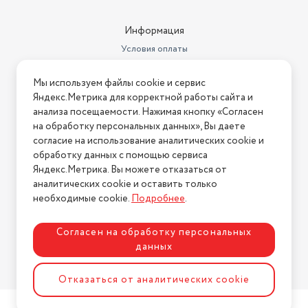
Информация
Условия оплаты
Условия доставки
Мы используем файлы cookie и сервис
Условия возврата
Яндекс.Метрика для корректной работы сайта и
Нашли ошибку на сайте?
Напишите нам
.
анализа посещаемости. Нажимая кнопку «Согласен
на обработку персональных данных», Вы даете
2026 © Интернет-магазин "АстМаркет". У нас есть всё!
согласие на использование аналитических cookie и
обработку данных с помощью сервиса
Яндекс.Метрика. Вы можете отказаться от
аналитических cookie и оставить только
Политика конфиденциальности
необходимые cookie.
Подробнее
.
Согласен на обработку персональных
данных
Разработка сайта
ASTDESIGN
Отказаться от аналитических cookie