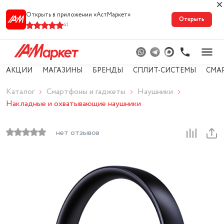
Открыть в приложении «АстМарке‪т‬»
Открыть
41
АКЦИИ
МАГАЗИНЫ
БРЕНДЫ
СПЛИТ-СИСТЕМЫ
СМА
Каталог
Смартфоны и гаджеты
Наушники
Накладные и охватывающие наушники
нет отзывов