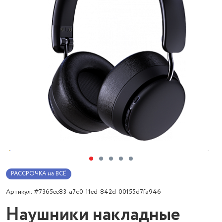
РАССРОЧКА на ВСЁ
Артикул: #7365ee83-a7c0-11ed-842d-00155d7fa946
Наушники накладные