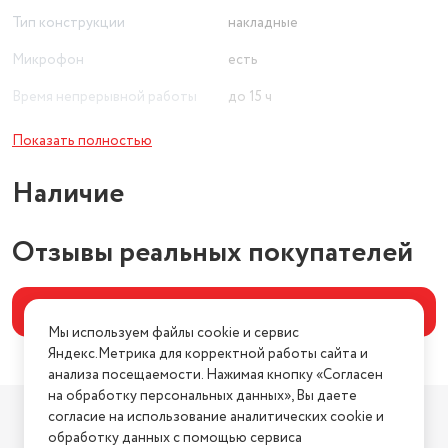
Тип конструкции
накладные
Микрофон
есть
Время непрерывной работы
до 15 ч
Цвет товара
синий
Показать полностью
Регулятор громкости
есть
Наличие
Отзывы реальных покупателей
Написать отзыв
Мы используем файлы cookie и сервис
Яндекс.Метрика для корректной работы сайта и
анализа посещаемости. Нажимая кнопку «Согласен
на обработку персональных данных», Вы даете
Компания
согласие на использование аналитических cookie и
О компании
обработку данных с помощью сервиса