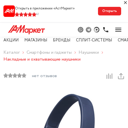
Открыть в приложении «АстМарке‪т‬»
Открыть
41
АКЦИИ
МАГАЗИНЫ
БРЕНДЫ
СПЛИТ-СИСТЕМЫ
СМА
Каталог
Смартфоны и гаджеты
Наушники
Накладные и охватывающие наушники
нет отзывов