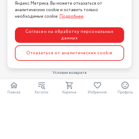
Яндекс.Метрика. Вы можете отказаться от
Магазины
аналитических cookie и оставить только
Бренды
необходимые cookie.
Подробнее
.
Блог
Для бизнеса
Согласен на обработку персональных
данных
Информация
Отказаться от аналитических cookie
Условия оплаты
Условия доставки
Условия возврата
Нашли ошибку на сайте?
Напишите нам
.
Главная
Каталог
Корзина
Избранное
Профиль
2026 © Интернет-магазин "АстМаркет". У нас есть всё!
Политика конфиденциальности