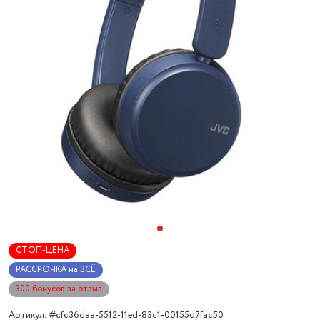
СТОП-ЦЕНА
РАССРОЧКА на ВСЁ
300 бонусов за отзыв
Артикул: #cfc36daa-5512-11ed-83c1-00155d7fac50