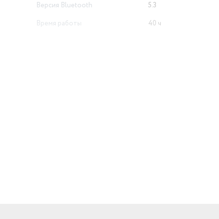
Версия Bluetooth
5.3
Время работы
40 ч
Цвет товара
бежевый
й