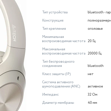
Тип устройства
bluetooth - га
Конструкция
полноразмер
Тип крепления
оголовье
Минимальная
воспроизводимая частота
20 Гц
Максимальная
воспроизводимая частота
20000 Гц
Тип беспроводного
соединения
bluetooth
Класс защиты (IP)
нет
Система активного
шумоподавления (ANC)
активное
Импеданс
32 Ом
Диаметр мембраны
40 мм