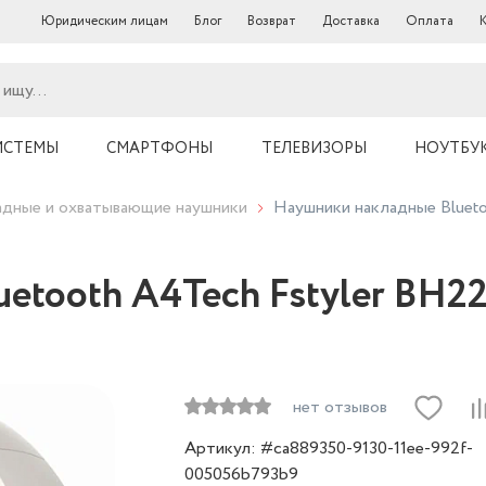
Юридическим лицам
Блог
Возврат
Доставка
Оплата
ИСТЕМЫ
СМАРТФОНЫ
ТЕЛЕВИЗОРЫ
НОУТБУ
дные и охватывающие наушники
Наушники накладные Blueto
etooth A4Tech Fstyler BH22
нет отзывов
Артикул: #ca889350-9130-11ee-992f-
005056b793b9