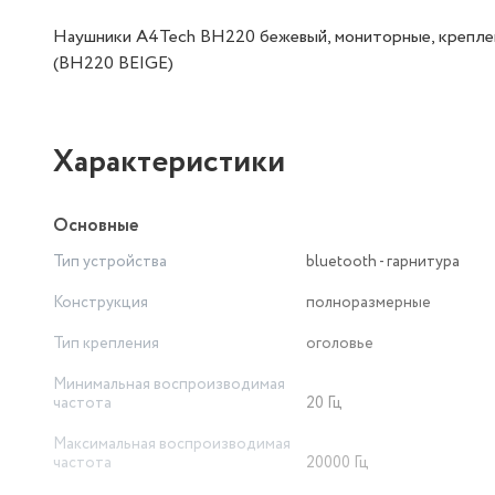
Наушники A4Tech BH220 бежевый, мониторные, креплени
(BH220 BEIGE)
Характеристики
Основные
Тип устройства
bluetooth - гарнитура
Конструкция
полноразмерные
Тип крепления
оголовье
Минимальная воспроизводимая
частота
20 Гц
Максимальная воспроизводимая
частота
20000 Гц