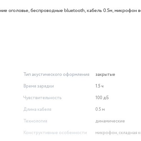
е оголовье, беспроводные bluetooth, кабель 0.5м, микрофон 
Тип акустического оформления
закрытые
Время зарядки
1.5 ч
Чувствительность
100 дБ
Длина кабеля
0.5 м
Технология
динамические
Конструктивные особенности
микрофон, складная 