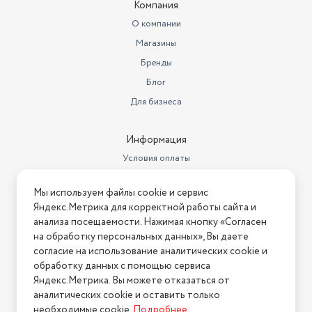
Компания
Цвет товара
белый
О компании
Вес товара в упаковке, (кг)
0.05
Магазины
Бренды
Блог
Для бизнеса
Информация
Условия оплаты
Условия доставки
Мы используем файлы cookie и сервис
Условия возврата
Яндекс.Метрика для корректной работы сайта и
Нашли ошибку на сайте?
Напишите нам
.
анализа посещаемости. Нажимая кнопку «Согласен
на обработку персональных данных», Вы даете
2026 © Интернет-магазин "АстМаркет". У нас есть всё!
согласие на использование аналитических cookie и
обработку данных с помощью сервиса
Яндекс.Метрика. Вы можете отказаться от
аналитических cookie и оставить только
Политика конфиденциальности
необходимые cookie.
Подробнее
.