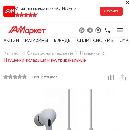
Открыть в приложении «АстМарке‪т‬»
Открыть
41
АКЦИИ
МАГАЗИНЫ
БРЕНДЫ
СПЛИТ-СИСТЕМЫ
СМА
Каталог
Смартфоны и гаджеты
Наушники
Наушники-вкладыши и внутриканальные
нет отзывов