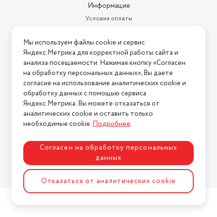
Информация
Условия оплаты
Условия доставки
Мы используем файлы cookie и сервис
Условия возврата
Яндекс.Метрика для корректной работы сайта и
Нашли ошибку на сайте?
Напишите нам
.
анализа посещаемости. Нажимая кнопку «Согласен
на обработку персональных данных», Вы даете
2026 © Интернет-магазин "АстМаркет". У нас есть всё!
согласие на использование аналитических cookie и
обработку данных с помощью сервиса
Яндекс.Метрика. Вы можете отказаться от
аналитических cookie и оставить только
Политика конфиденциальности
необходимые cookie.
Подробнее
.
Согласен на обработку персональных
данных
Разработка сайта
ASTDESIGN
Отказаться от аналитических cookie