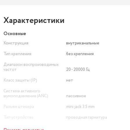
Характеристики
Основные
Конструкция
внутриканальные
Тип крепления
без крепления
Диапазон воспроизводимых
частот
20 - 20000 Гц
Класс защиты (IP)
нет
Система активного
шумоподавления (ANC)
пассивное
Разъем штекера
mini jack 3.5 mm
Тип устройства
проводная гарнитура
Ответить/закончить разговор: