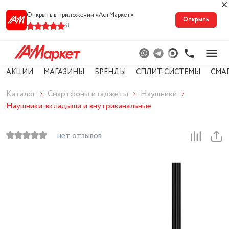
Открыть в приложении «АстМарке‪т‬»
Открыть
41
АКЦИИ
МАГАЗИНЫ
БРЕНДЫ
СПЛИТ-СИСТЕМЫ
СМА
Каталог
Смартфоны и гаджеты
Наушники
Наушники-вкладыши и внутриканальные
нет отзывов