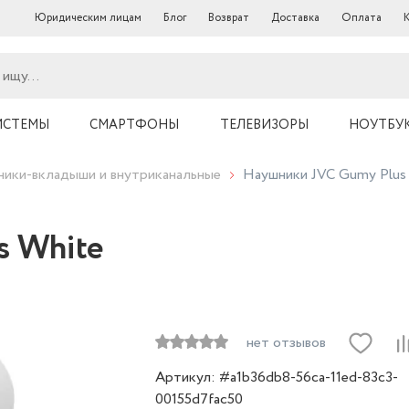
Юридическим лицам
Блог
Возврат
Доставка
Оплата
ИСТЕМЫ
СМАРТФОНЫ
ТЕЛЕВИЗОРЫ
НОУТБУ
ики-вкладыши и внутриканальные
Наушники JVC Gumy Plus
s White
нет отзывов
Артикул: #a1b36db8-56ca-11ed-83c3-
00155d7fac50