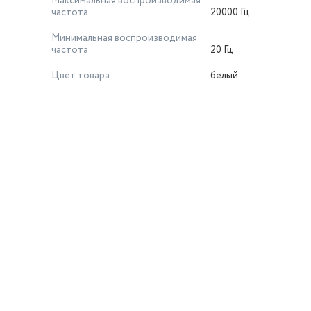
Максимальная воспроизводимая
ветить/закончить разговор: да; Сменные амбушюры: да;
частота
20000 Гц
Минимальная воспроизводимая
частота
20 Гц
Цвет товара
белый
й