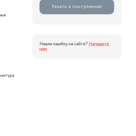
Узнать о поступлении
ные
я
Нашли ошибку на сайте?
Напишите
нам
.
рнитура