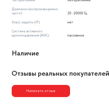
Тип крепления
без крепления
Дополнительная информация: Поддержка iPhone: да; От
Совместимость: Android, iOs
Диапазон воспроизводимых
частот
20 - 20000 Гц
Класс защиты (IP)
нет
Система активного
шумоподавления (ANC)
пассивное
Наличие
Отзывы реальных покупателе
Написать отзыв