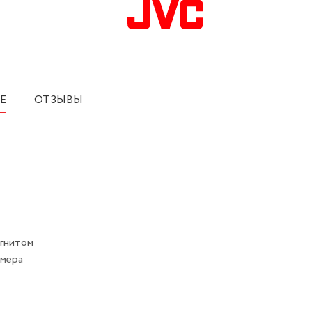
Е
ОТЗЫВЫ
агнитом
омера