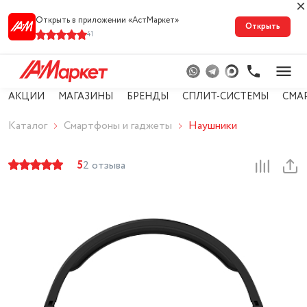
Открыть в приложении «АстМарке‪т‬»
Открыть
41
АКЦИИ
МАГАЗИНЫ
БРЕНДЫ
СПЛИТ-СИСТЕМЫ
СМА
Каталог
Смартфоны и гаджеты
Наушники
5
2 отзыва