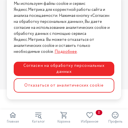
Мы используем файлы cookie и сервис
Условия возврата
Яндекс.Метрика для корректной работы сайта и
Нашли ошибку на сайте?
Напишите нам
.
анализа посещаемости. Нажимая кнопку «Согласен
на обработку персональных данных», Вы даете
2026 © Интернет-магазин "АстМаркет". У нас есть всё!
согласие на использование аналитических cookie и
обработку данных с помощью сервиса
Яндекс.Метрика. Вы можете отказаться от
аналитических cookie и оставить только
Политика конфиденциальности
необходимые cookie.
Подробнее
.
Согласен на обработку персональных
данных
Разработка сайта
ASTDESIGN
Отказаться от аналитических cookie
2
Главная
Каталог
Корзина
Избранное
Профиль