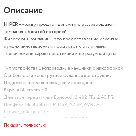
Описание
HIPER - международная, динамично развивающаяся
компания с богатой историей.
Философия компании – это предоставление клиентам
лучших инновационных продуктов с отличными
техническими характеристиками и по разумной цене.
Тип устройства Беспроводные наушники с микрофоном
Особенности конструкции складная конструкция
Подключение Беспроводное и проводное
Версия Bluetooth 5.0
Диапазон передатчика Bluetooth 2.402 ГГц-2.48 ГГц
Профили Bluetooth HFP, HSP, A2DP, AVRCP
Радиус действия 12 м
Воспроизводимые частоты 20-20000 Гц
Показать полностью
Импеданс 32 Ом
Диаметр мембраны 40 мм