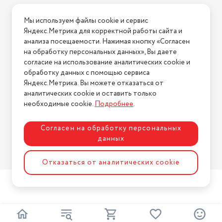
Условия доставки
Мы используем файлы cookie и сервис
Условия возврата
Яндекс.Метрика для корректной работы сайта и
Нашли ошибку на сайте?
Напишите нам
.
анализа посещаемости. Нажимая кнопку «Согласен
на обработку персональных данных», Вы даете
2026 © Интернет-магазин "АстМаркет". У нас есть всё!
согласие на использование аналитических cookie и
обработку данных с помощью сервиса
Яндекс.Метрика. Вы можете отказаться от
аналитических cookie и оставить только
Политика конфиденциальности
необходимые cookie.
Подробнее
.
Согласен на обработку персональных
данных
Разработка сайта
ASTDESIGN
Отказаться от аналитических cookie