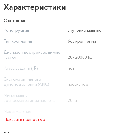
Характеристики
Основные
Конструкция
внутриканальные
Тип крепления
без крепления
Диапазон воспроизводимых
частот
20 - 20000 Гц
Класс защиты (IP)
нет
Система активного
шумоподавления (ANC)
пассивное
Минимальная
воспроизводимая частота
20 Гц
Максимальная
воспроизводимая частота
20000 Гц
Показать полностью
Тип устройства
проводная гарнитура