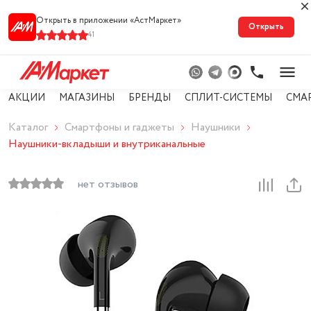
Открыть в приложении «АстМарке‪т‬»
Открыть
41
АКЦИИ
МАГАЗИНЫ
БРЕНДЫ
СПЛИТ-СИСТЕМЫ
СМА
Каталог
Смартфоны и гаджеты
Наушники
Наушники-вкладыши и внутриканальные
нет отзывов