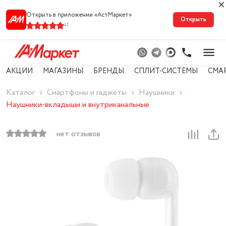
Открыть в приложении «АстМарке‪т‬»
Открыть
41
АКЦИИ
МАГАЗИНЫ
БРЕНДЫ
СПЛИТ-СИСТЕМЫ
СМА
Каталог
Смартфоны и гаджеты
Наушники
Наушники-вкладыши и внутриканальные
нет отзывов