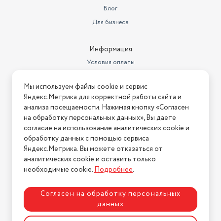
Блог
Для бизнеса
Информация
Условия оплаты
Условия доставки
Мы используем файлы cookie и сервис
Условия возврата
Яндекс.Метрика для корректной работы сайта и
Нашли ошибку на сайте?
Напишите нам
.
анализа посещаемости. Нажимая кнопку «Согласен
на обработку персональных данных», Вы даете
2026 © Интернет-магазин "АстМаркет". У нас есть всё!
согласие на использование аналитических cookie и
обработку данных с помощью сервиса
Яндекс.Метрика. Вы можете отказаться от
аналитических cookie и оставить только
Политика конфиденциальности
необходимые cookie.
Подробнее
.
Согласен на обработку персональных
данных
Разработка сайта
ASTDESIGN