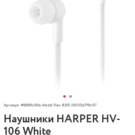
Артикул: #888fc56b-bbdd-11ec-82f5-00155d7f9c97
Наушники HARPER HV-
106 White