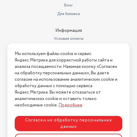
Блог
Для бизнеса
Информация
Условия оплаты
Условия доставки
Мы используем файлы cookie и сервис
Условия возврата
Яндекс.Метрика для корректной работы сайта и
Нашли ошибку на сайте?
Напишите нам
.
анализа посещаемости. Нажимая кнопку «Согласен
на обработку персональных данных», Вы даете
2026 © Интернет-магазин "АстМаркет". У нас есть всё!
согласие на использование аналитических cookie и
обработку данных с помощью сервиса
Яндекс.Метрика. Вы можете отказаться от
аналитических cookie и оставить только
Политика конфиденциальности
необходимые cookie.
Подробнее
.
Согласен на обработку персональных
данных
Разработка сайта
ASTDESIGN