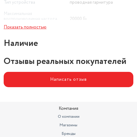
Тип устройства
проводная гарнитура
Максимальная
воспроизводимая частота
20000 Гц
Показать полностью
Минимальная
воспроизводимая частота
20 Гц
Наличие
Цвет товара
красный
Диаметр мембраны
Отзывы реальных покупателей
10 мм
Написать отзыв
Компания
О компании
Магазины
Бренды