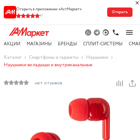
Открыть в приложении «АстМарке‪т‬»
Открыть
41
АКЦИИ
МАГАЗИНЫ
БРЕНДЫ
СПЛИТ-СИСТЕМЫ
СМА
Каталог
Смартфоны и гаджеты
Наушники
Наушники-вкладыши и внутриканальные
нет отзывов