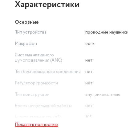
Характеристики
Основные
Тип устройства
проводные наушники
Микрофон
есть
Система активного
шумоподавления (ANC)
нет
Тип беспроводного соединения
нет
Регулятор громкости
нет
Тип конструкции
внутриканальные
Время непрерывной работы
нет
Чувствительность (дБ)
105
Показать полностью
Импеданс (Ом)
32 Ом