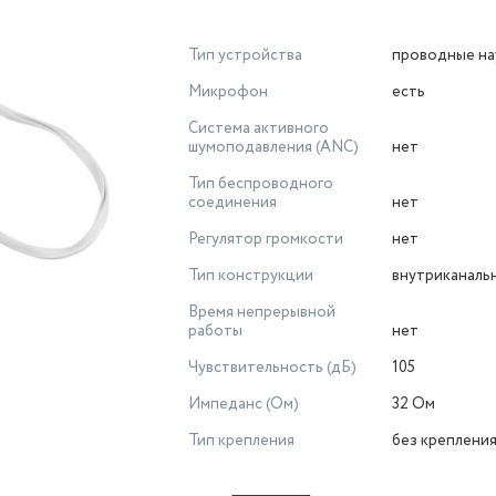
Тип устройства
проводные на
Микрофон
есть
Система активного
шумоподавления (ANC)
нет
Тип беспроводного
соединения
нет
Регулятор громкости
нет
Тип конструкции
внутриканаль
Время непрерывной
работы
нет
Чувствительность (дБ)
105
Импеданс (Ом)
32 Ом
Тип крепления
без креплени