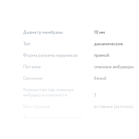
Диаметр мембраны
10 мм
Тип
динамические
Форма разъема наушников
прямой
Питание
сменные амбушюры
Свечение
белый
Количество пар сменных
амбушюр в комплекте
3
Конструкция
вставные (затычки)
Диапазон воспроизводимых
частот
20 - 20000 Гц
Ответить/закончить разговор
есть