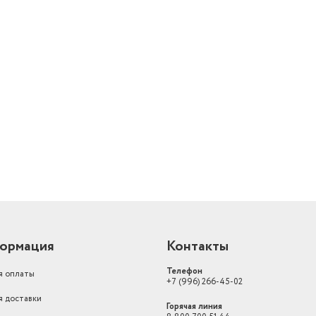
Длина кабеля (м)
1.2
й
ормация
Контакты
Телефон
я оплаты
+7 (996) 266-45-02
я доставки
Горячая линия