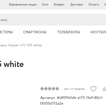
Юридическим лицам
Блог
Возврат
Доставка
Оплата
ИСТЕМЫ
СМАРТФОНЫ
ТЕЛЕВИЗОРЫ
НОУТБУ
ики Harper HV-105 white
 white
нет отзывов
Артикул: #d9594fd4-a175-11e9-80c1-
00155d7f2a2e