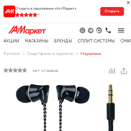
Открыть в приложении «АстМарке‪т‬»
Открыть
41
АКЦИИ
МАГАЗИНЫ
БРЕНДЫ
СПЛИТ-СИСТЕМЫ
СМА
Каталог
Смартфоны и гаджеты
Наушники
нет отзывов