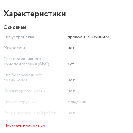
Характеристики
Основные
Тип устройства
проводные наушники
Микрофон
нет
Система активного
шумоподавления (ANC)
есть
Тип беспроводного
соединения
нет
Регулятор громкости
нет
Тип конструкции
вкладыши
Время непрерывной работы
нет
Чувствительность (дБ)
108
Показать полностью