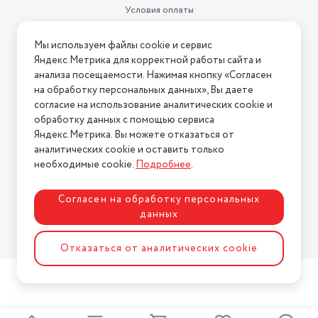
Условия оплаты
Условия доставки
Мы используем файлы cookie и сервис
Условия возврата
Яндекс.Метрика для корректной работы сайта и
Нашли ошибку на сайте?
Напишите нам
.
анализа посещаемости. Нажимая кнопку «Согласен
на обработку персональных данных», Вы даете
2026 © Интернет-магазин "АстМаркет". У нас есть всё!
согласие на использование аналитических cookie и
обработку данных с помощью сервиса
Яндекс.Метрика. Вы можете отказаться от
аналитических cookie и оставить только
Политика конфиденциальности
необходимые cookie.
Подробнее
.
Согласен на обработку персональных
данных
Разработка сайта
ASTDESIGN
Отказаться от аналитических cookie