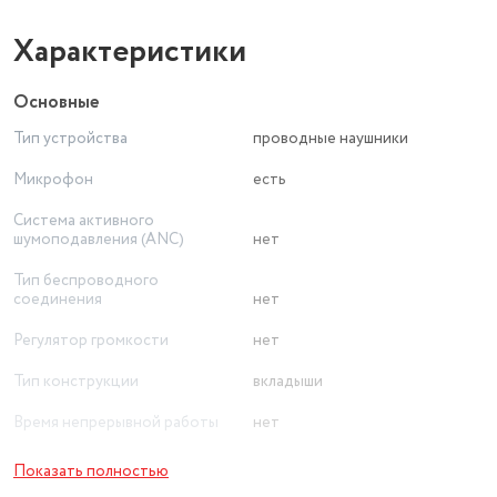
Характеристики
Основные
Тип устройства
проводные наушники
Микрофон
есть
Система активного
шумоподавления (ANC)
нет
Тип беспроводного
соединения
нет
Регулятор громкости
нет
Тип конструкции
вкладыши
Время непрерывной работы
нет
Чувствительность (дБ)
108
Показать полностью