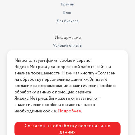
Бренды
Блог
Для бизнеса
Информация
Условия оплаты
Условия доставки
Мы используем файлы cookie и сервис
Условия возврата
Яндекс.Метрика для корректной работы сайта и
Нашли ошибку на сайте?
Напишите нам
.
анализа посещаемости. Нажимая кнопку «Согласен
на обработку персональных данных», Вы даете
2026 © Интернет-магазин "АстМаркет". У нас есть всё!
согласие на использование аналитических cookie и
обработку данных с помощью сервиса
Яндекс.Метрика. Вы можете отказаться от
аналитических cookie и оставить только
Политика конфиденциальности
необходимые cookie.
Подробнее
.
Согласен на обработку персональных
данных