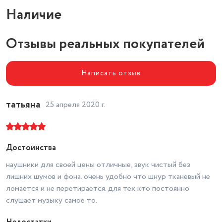
Импеданс (Ом)
16 Ом
Наличие
Тип крепления
без крепления
Отзывы реальных покупателей
Основные графические файлы
тканевая оплетка кабеля
Вид
вставные (затычки)
Написать отзыв
Тип
динамические
Диапазон воспроизводимых
татьяна
частот
20 - 22000 Гц
25 апреля 2020 г.
Разъем для наушников
прямой
Длина кабеля (м)
1.2
Достоинства
наушники для своей цены отличные, звук чистый без
лишних шумов и фона. очень удобно что шнур тканевый не
ломается и не перетирается. для тех кто постоянно
слушает музыку самое то.