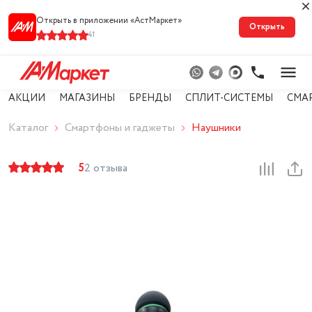
Открыть в приложении «АстМарке‪т‬»
Открыть
41
АКЦИИ
МАГАЗИНЫ
БРЕНДЫ
СПЛИТ-СИСТЕМЫ
СМА
Каталог
Смартфоны и гаджеты
Наушники
5
2 отзыва