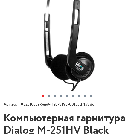
Артикул: #32510cce-5ee9-11eb-8193-00155d7f588c
Компьютерная гарнитура
Dialog M-251HV Black