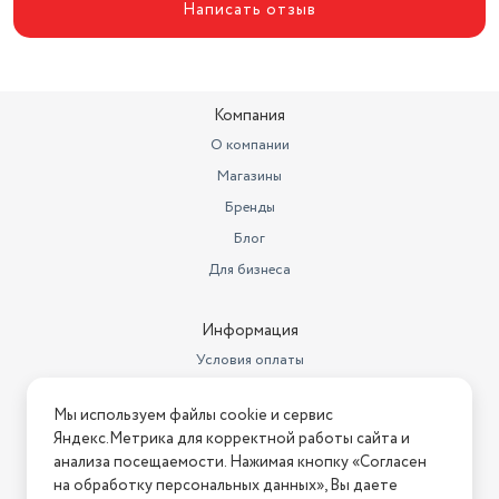
Написать отзыв
Компания
О компании
Магазины
Бренды
Блог
Для бизнеса
Информация
Условия оплаты
Условия доставки
Мы используем файлы cookie и сервис
Условия возврата
Яндекс.Метрика для корректной работы сайта и
Нашли ошибку на сайте?
Напишите нам
.
анализа посещаемости. Нажимая кнопку «Согласен
на обработку персональных данных», Вы даете
2026 © Интернет-магазин "АстМаркет". У нас есть всё!