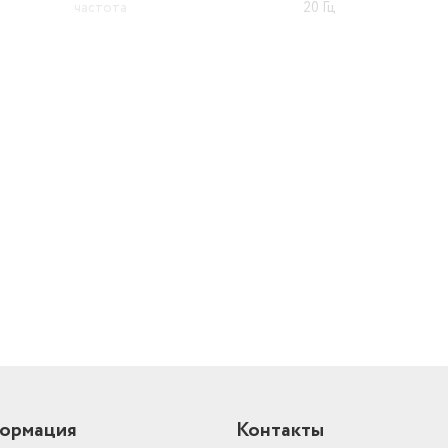
частота
20 Гц
Цвет товара
серый
й
ормация
Контакты