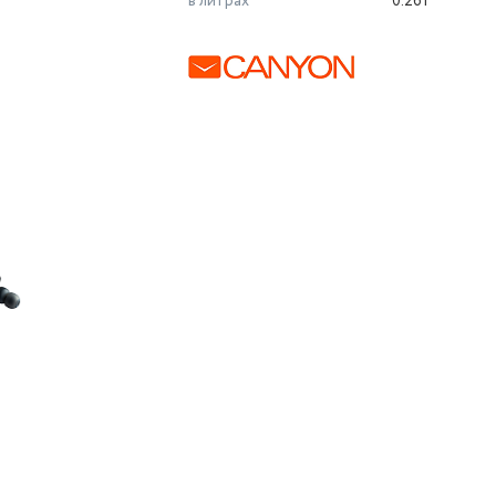
в литрах
0.261