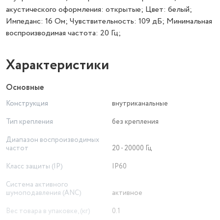
акустического оформления: открытые; Цвет: белый;
Импеданс: 16 Ом; Чувствительность: 109 дБ; Минимальная
воспроизводимая частота: 20 Гц;
Характеристики
Основные
Конструкция
внутриканальные
Тип крепления
без крепления
Диапазон воспроизводимых
частот
20 - 20000 Гц
Класс защиты (IP)
IP60
Система активного
шумоподавления (ANC)
активное
Вес товара в упаковке, (кг)
0.1