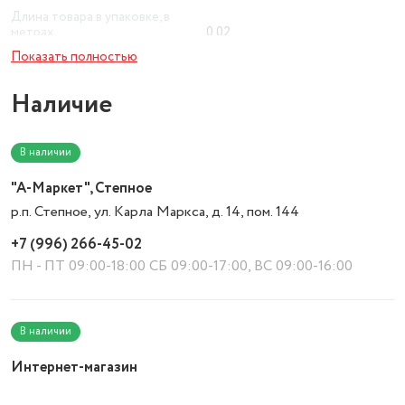
Длина товара в упаковке, в
метрах
0.02
Показать полностью
Ширина товара в упаковке, в
метрах
0.07
Наличие
Высота товара в упаковке, в
метрах
0.07
В наличии
Объем товара в упаковке, в
литрах
0.098
"А-Маркет", Степное
р.п. Степное, ул. Карла Маркса, д. 14, пом. 144
Разъем штекера
USB Type-C
+7 (996) 266-45-02
Тип акустического
оформления
открытое
ПН - ПТ 09:00-18:00 СБ 09:00-17:00, ВС 09:00-16:00
Тип устройства
проводная гарнитура
30 дн., Гарантия не
В наличии
предоставляется на
механические повреждения, на
Интернет-магазин
электро-механические
повреждения, на повреждение