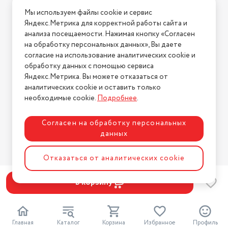
Вес
Условия доставки
10 г
Мы используем файлы cookie и сервис
Условия возврата
AAC, FastStream, LC3, LDAC,
Яндекс.Метрика для корректной работы сайта и
LHDC, SBC, Samsung Scalable
Нашли ошибку на сайте?
Напишите нам
.
анализа посещаемости. Нажимая кнопку «Согласен
Codec, aptX, aptX Adaptive, aptX
на обработку персональных данных», Вы даете
Поддерживаемые кодеки
HD, aptX LL
2026 © Интернет-магазин "АстМаркет". У нас есть всё!
согласие на использование аналитических cookie и
В комплекте
кабель USB Type-C
обработку данных с помощью сервиса
Яндекс.Метрика. Вы можете отказаться от
Количество в упаковке
1 шт.
аналитических cookie и оставить только
Политика конфиденциальности
необходимые cookie.
Подробнее
.
FM-радио, MP3-плеер, вызов
голосового ассистента,
Функции
объемный звук
Согласен на обработку персональных
данных
Цвет товара
белый
Разработка сайта
ASTDESIGN
Отказаться от аналитических cookie
Количество микрофонов
1
В корзину
Главная
Каталог
Корзина
Избранное
Профиль