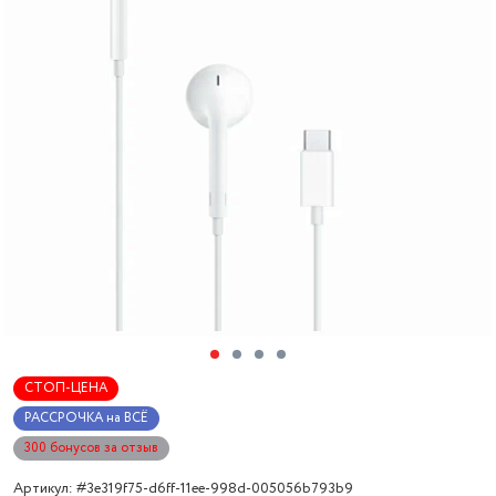
СТОП-ЦЕНА
РАССРОЧКА на ВСЁ
300 бонусов за отзыв
Артикул: #3e319f75-d6ff-11ee-998d-005056b793b9