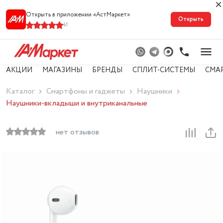
Открыть в приложении «АстМарке‪т‬»
Открыть
41
АКЦИИ
МАГАЗИНЫ
БРЕНДЫ
СПЛИТ-СИСТЕМЫ
СМА
Каталог
Смартфоны и гаджеты
Наушники
Наушники-вкладыши и внутриканальные
нет отзывов