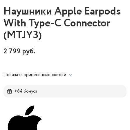
Наушники Apple Earpods
With Type-C Connector
(MTJY3)
2 799
руб.
Показать применённые скидки
+84
бонуса