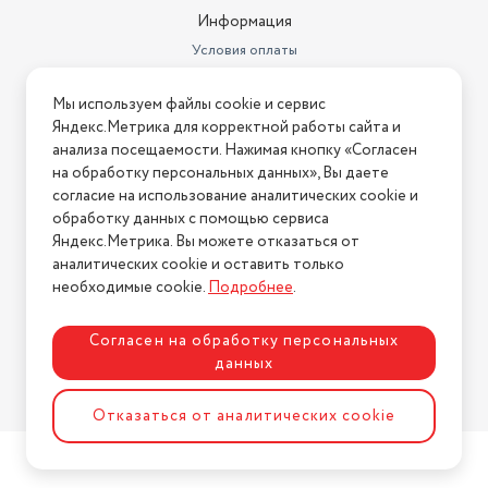
Информация
Условия оплаты
Условия доставки
Мы используем файлы cookie и сервис
Условия возврата
Яндекс.Метрика для корректной работы сайта и
Нашли ошибку на сайте?
Напишите нам
.
анализа посещаемости. Нажимая кнопку «Согласен
на обработку персональных данных», Вы даете
2026 © Интернет-магазин "АстМаркет". У нас есть всё!
согласие на использование аналитических cookie и
обработку данных с помощью сервиса
Яндекс.Метрика. Вы можете отказаться от
аналитических cookie и оставить только
Политика конфиденциальности
необходимые cookie.
Подробнее
.
Согласен на обработку персональных
данных
Разработка сайта
ASTDESIGN
Отказаться от аналитических cookie