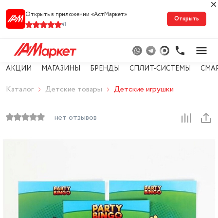
Открыть в приложении «АстМарке‪т‬»
Открыть
41
АКЦИИ
МАГАЗИНЫ
БРЕНДЫ
СПЛИТ-СИСТЕМЫ
СМА
Каталог
Детские товары
Детские игрушки
нет отзывов