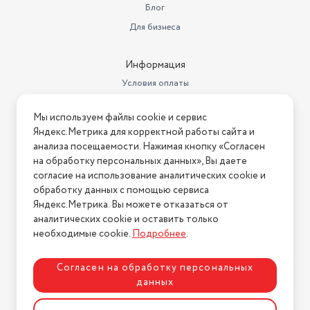
Установка
Блог
Тепловентилятор предназначен для установки на стену.
Для бизнеса
Минимальная высота установки прибора – 180 см от пола.
Рекомендации по монтажу подробно описаны в инструкции
Информация
к прибору.
Условия оплаты
Условия доставки
Применение
Мы используем файлы cookie и сервис
Условия возврата
Тепловентилятор EFH/W-9020 широко используется как в
Яндекс.Метрика для корректной работы сайта и
жилых и офисных помещениях, так и в других местах, где
Нашли ошибку на сайте?
Напишите нам
.
анализа посещаемости. Нажимая кнопку «Согласен
необходим быстрый и эффективный обогрев (например, в
на обработку персональных данных», Вы даете
2026 © Интернет-магазин "АстМаркет". У нас есть всё!
мастерских, торговых павильонах, магазинах, теплицах,
согласие на использование аналитических cookie и
гаражах и т.п.).
обработку данных с помощью сервиса
Яндекс.Метрика. Вы можете отказаться от
аналитических cookie и оставить только
Политика конфиденциальности
Уход за прибором
необходимые cookie.
Подробнее
.
Уход за тепловентилятором не требует специальных
навыков и больших затрат времени. Достаточно по мере
Согласен на обработку персональных
загрязнения протирать корпус прибора сухой или
данных
увлажненной салфеткой, а воздухозаборную и
Разработка сайта
ASTDESIGN
воздуховыпускную решетки очищать от скопившейся в них