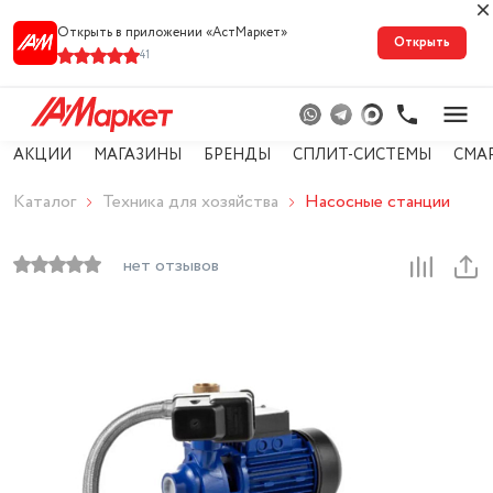
Открыть в приложении «АстМарке‪т‬»
Открыть
41
АКЦИИ
МАГАЗИНЫ
БРЕНДЫ
СПЛИТ-СИСТЕМЫ
СМА
Каталог
Техника для хозяйства
Насосные станции
нет отзывов