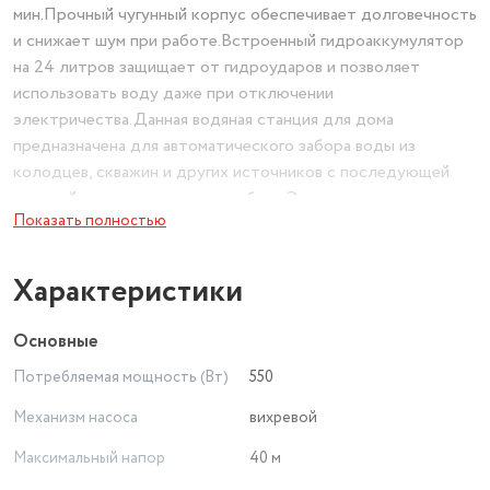
мин.Прочный чугунный корпус обеспечивает долговечность
и снижает шум при работе.Встроенный гидроаккумулятор
на 24 литров защищает от гидроударов и позволяет
использовать воду даже при отключении
электричества.Данная водяная станция для дома
предназначена для автоматического забора воды из
колодцев, скважин и других источников с последующей
подачей во все точки водоразбора.Эта автоматическая
Показать полностью
станция водоснабжения оснащена интеллектуальным реле
давления и гидроаккумулятором на 24 литров.Она
самостоятельно включается при открытии крана и
Характеристики
отключается при закрытии, поддерживая стабильное
давление в системе.Насосная станция для воды
Основные
автоматическая для дома мощная с двигателем 550 Вт
Потребляемая мощность (Вт)
550
обеспечивает напор до 40 метров и производительность
до 33 л/мин. Этого достаточно для одновременного
Механизм насоса
вихревой
снабжения нескольких точек: кухни, ванной, душа,
Максимальный напор
40 м
поливочных систем.Она эффективно поднимает воду с
глубины до 8 метров.Чугунный корпус этой водонасосной