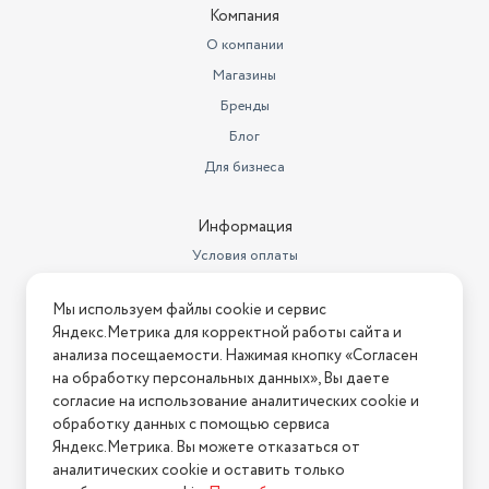
по эксплуатации,Упаковочная
Компания
Комплектация
коробка.
О компании
Дополнительные опции
защита от перегрева
Магазины
Напряжение
220 В
Бренды
Блог
Производительность (л/мин)
33
Для бизнеса
Страна-изготовитель
Китай
Тип
насосная станция
Информация
Условия оплаты
Тип запуска
Автоматический
Условия доставки
Максимальное давление (Бар)
4
Мы используем файлы cookie и сервис
Условия возврата
Яндекс.Метрика для корректной работы сайта и
Материал корпуса насоса
чугун
Нашли ошибку на сайте?
Напишите нам
.
анализа посещаемости. Нажимая кнопку «Согласен
на обработку персональных данных», Вы даете
Объем бака (л)
19 л
2026 © Интернет-магазин "АстМаркет". У нас есть всё!
согласие на использование аналитических cookie и
Материал корпуса
чугун
обработку данных с помощью сервиса
Яндекс.Метрика. Вы можете отказаться от
Тип двигателя
электрический
аналитических cookie и оставить только
Политика конфиденциальности