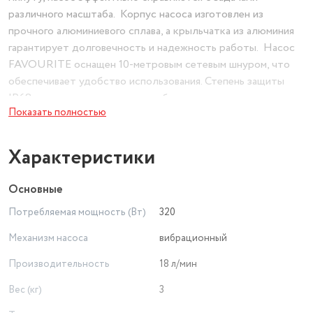
различного масштаба. Корпус насоса изготовлен из
прочного алюминиевого сплава, а крыльчатка из алюминия
гарантирует долговечность и надежность работы. Насос
FAVOURITE оснащен 10-метровым сетевым шнуром, что
обеспечивает удобство использования. Степень защиты
IP68 гарантирует надежную работу насоса даже при
Показать полностью
полном погружении.
Характеристики
Основные
Потребляемая мощность (Вт)
320
Механизм насоса
вибрационный
Производительность
18 л/мин
Вес (кг)
3