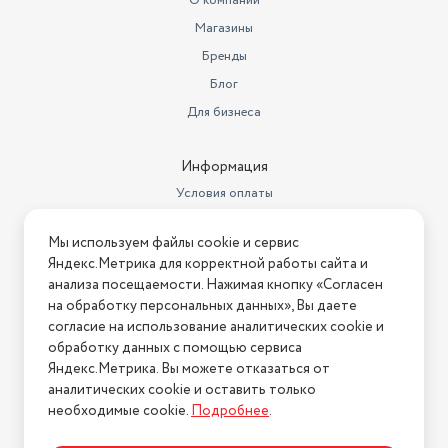
Глубина погружения
3
О компании
Магазины
Тип погружного насоса
колодезный
Бренды
Диаметр насоса
19
Блог
Максимальная температура
Для бизнеса
жидкости (°C)
35
Высота подачи воды (м)
60
Информация
Условия оплаты
Трубное соединение
елочка 3/4 дюйм
Условия доставки
Уровень загрязнения воды
чистая вода
Мы используем файлы cookie и сервис
Условия возврата
Яндекс.Метрика для корректной работы сайта и
Защита от сухого хода
нет
Нашли ошибку на сайте?
Напишите нам
.
анализа посещаемости. Нажимая кнопку «Согласен
на обработку персональных данных», Вы даете
Материал крыльчатки
алюминий
2026 © Интернет-магазин "АстМаркет". У нас есть всё!
согласие на использование аналитических cookie и
обработку данных с помощью сервиса
Вес без упаковки (кг)
3
Яндекс.Метрика. Вы можете отказаться от
Длина товара в упаковке, в
аналитических cookie и оставить только
Политика конфиденциальности
метрах
0.32
необходимые cookie.
Подробнее
.
Ширина товара в упаковке, в