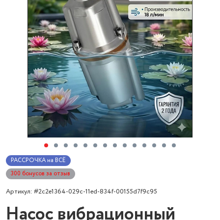
РАССРОЧКА на ВСЁ
300 бонусов за отзыв
Артикул: #2c2e1364-029c-11ed-834f-00155d7f9c95
Насос вибрационный