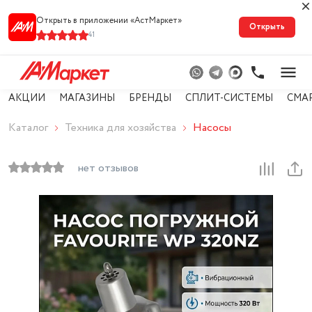
Открыть в приложении «АстМарке‪т‬»
Открыть
41
АКЦИИ
МАГАЗИНЫ
БРЕНДЫ
СПЛИТ-СИСТЕМЫ
СМА
Каталог
Техника для хозяйства
Насосы
нет отзывов