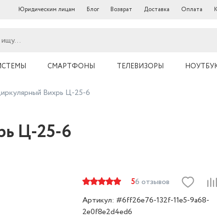
Юридическим лицам
Блог
Возврат
Доставка
Оплата
ИСТЕМЫ
СМАРТФОНЫ
ТЕЛЕВИЗОРЫ
НОУТБУ
циркулярный Вихрь Ц-25-6
рь Ц-25-6
5
6 отзывов
Артикул: #6ff26e76-132f-11e5-9a68-
2e0f8e2d4ed6