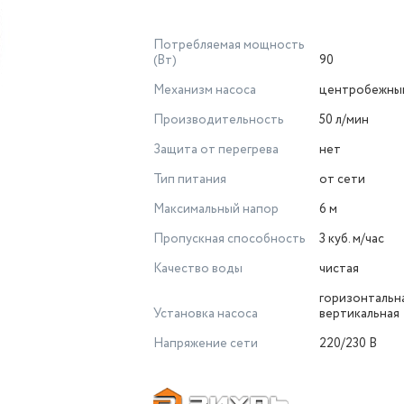
Потребляемая мощность
(Вт)
90
Механизм насоса
центробежны
Производительность
50 л/мин
Защита от перегрева
нет
Тип питания
от сети
Максимальный напор
6 м
Пропускная способность
3 куб. м/час
Качество воды
чистая
горизонтальн
Установка насоса
вертикальная
Напряжение сети
220/230 В