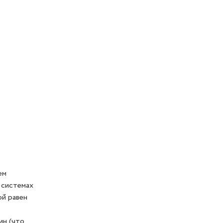
ем
 системах
ой равен
ин (что