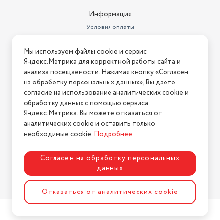
Информация
Условия оплаты
Условия доставки
Мы используем файлы cookie и сервис
Условия возврата
Яндекс.Метрика для корректной работы сайта и
Нашли ошибку на сайте?
Напишите нам
.
анализа посещаемости. Нажимая кнопку «Согласен
на обработку персональных данных», Вы даете
2026 © Интернет-магазин "АстМаркет". У нас есть всё!
согласие на использование аналитических cookie и
обработку данных с помощью сервиса
Яндекс.Метрика. Вы можете отказаться от
аналитических cookie и оставить только
Политика конфиденциальности
необходимые cookie.
Подробнее
.
Согласен на обработку персональных
данных
Разработка сайта
ASTDESIGN
Отказаться от аналитических cookie