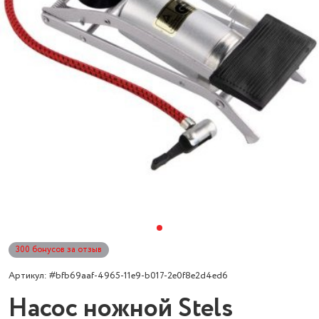
300 бонусов за отзыв
Артикул: #bfb69aaf-4965-11e9-b017-2e0f8e2d4ed6
Насос ножной Stels