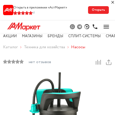
Открыть в приложении «АстМарке‪т‬»
Открыть
41
АКЦИИ
МАГАЗИНЫ
БРЕНДЫ
СПЛИТ-СИСТЕМЫ
СМА
Каталог
Техника для хозяйства
Насосы
нет отзывов