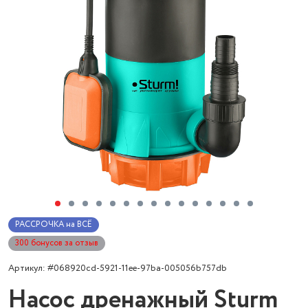
РАССРОЧКА на ВСЁ
300 бонусов за отзыв
Артикул: #068920cd-5921-11ee-97ba-005056b757db
Насос дренажный Sturm