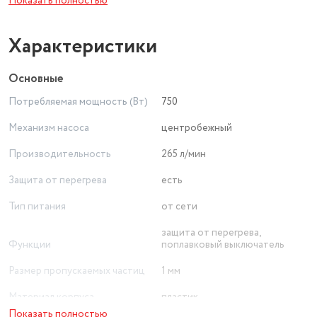
Показать полностью
остановит насос при перегреве и включит его при
остывании до рабочей температуры.
Характеристики
Основные
Потребляемая мощность (Вт)
750
Механизм насоса
центробежный
Производительность
265 л/мин
Защита от перегрева
есть
Тип питания
от сети
защита от перегрева,
Функции
поплавковый выключатель
Размер пропускаемых частиц
1 мм
Материал корпуса
пластик
Показать полностью