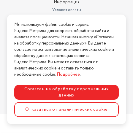
Информация
Условия оплаты
Условия доставки
Мы используем файлы cookie и сервис
Условия возврата
Яндекс.Метрика для корректной работы сайта и
Нашли ошибку на сайте?
Напишите нам
.
анализа посещаемости. Нажимая кнопку «Согласен
на обработку персональных данных», Вы даете
2026 © Интернет-магазин "АстМаркет". У нас есть всё!
согласие на использование аналитических cookie и
обработку данных с помощью сервиса
Яндекс.Метрика. Вы можете отказаться от
аналитических cookie и оставить только
Политика конфиденциальности
необходимые cookie.
Подробнее
.
Согласен на обработку персональных
данных
Разработка сайта
ASTDESIGN
Отказаться от аналитических cookie