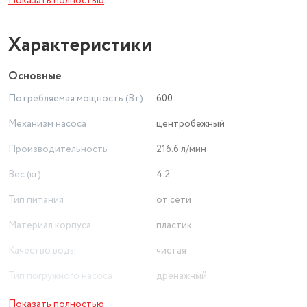
Показать полностью
остановит насос при перегреве и включит его при
остывании до рабочей температуры.
Характеристики
Основные
Потребляемая мощность (Вт)
600
Механизм насоса
центробежный
Производительность
216.6 л/мин
Вес (кг)
4.2
Тип питания
от сети
Материал корпуса
пластик
Качество воды
чистая
Тип погружного насоса
дренажный
Защита от перегрева
есть
Показать полностью