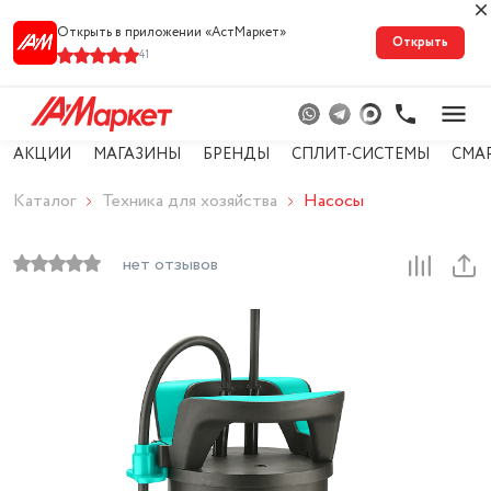
Открыть в приложении «АстМарке‪т‬»
Открыть
41
АКЦИИ
МАГАЗИНЫ
БРЕНДЫ
СПЛИТ-СИСТЕМЫ
СМА
Каталог
Техника для хозяйства
Насосы
нет отзывов