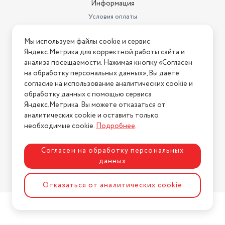
Информация
Условия оплаты
Условия доставки
Мы используем файлы cookie и сервис
Условия возврата
Яндекс.Метрика для корректной работы сайта и
Нашли ошибку на сайте?
Напишите нам
.
анализа посещаемости. Нажимая кнопку «Согласен
на обработку персональных данных», Вы даете
2026 © Интернет-магазин "АстМаркет". У нас есть всё!
согласие на использование аналитических cookie и
обработку данных с помощью сервиса
Яндекс.Метрика. Вы можете отказаться от
аналитических cookie и оставить только
Политика конфиденциальности
необходимые cookie.
Подробнее
.
Согласен на обработку персональных
данных
Разработка сайта
ASTDESIGN
Отказаться от аналитических cookie