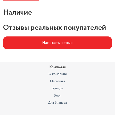
Функции
да
Наличие
Напряжение сети
от сети
Отзывы реальных покупателей
Максимальный напор
7 м
Написать отзыв
Компания
О компании
Магазины
Бренды
Блог
Для бизнеса