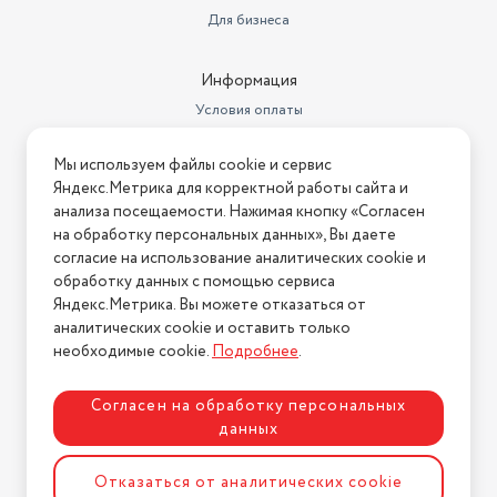
Для бизнеса
Страна-изготовитель
Китай
Материал корпуса
ABS пластик
Информация
Условия оплаты
Тип двигателя
электрический
Условия доставки
Конструкция погружного
Мы используем файлы cookie и сервис
Условия возврата
насоса
центробежный
Яндекс.Метрика для корректной работы сайта и
Нашли ошибку на сайте?
Напишите нам
.
анализа посещаемости. Нажимая кнопку «Согласен
Уровень загрязнения воды
чистая вода
на обработку персональных данных», Вы даете
2026 © Интернет-магазин "АстМаркет". У нас есть всё!
Высота подачи воды (м)
согласие на использование аналитических cookie и
11
обработку данных с помощью сервиса
Максимальная температура
Яндекс.Метрика. Вы можете отказаться от
жидкости (°C)
35
аналитических cookie и оставить только
Политика конфиденциальности
необходимые cookie.
Подробнее
.
Тип погружного насоса
дренажный
Мощность, Вт
400
Согласен на обработку персональных
данных
Диаметр соединения
25 мм
Разработка сайта
ASTDESIGN
Отказаться от аналитических cookie
Глубина погружения
7