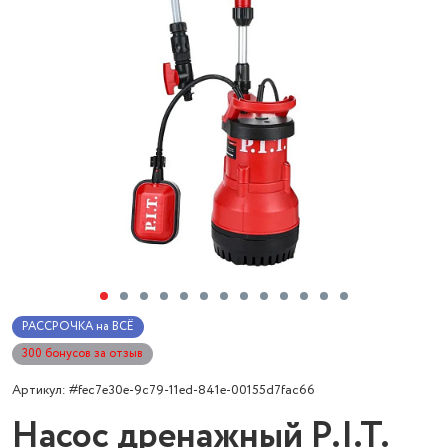
РАССРОЧКА на ВСЁ
300 бонусов за отзыв
Артикул: #fec7e30e-9c79-11ed-841e-00155d7fac66
Насос дренажный P.I.T.