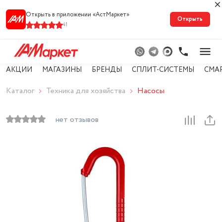
Открыть в приложении «АстМарке‪т‬»
Открыть
41
АКЦИИ
МАГАЗИНЫ
БРЕНДЫ
СПЛИТ-СИСТЕМЫ
СМА
Каталог
Техника для хозяйства
Насосы
нет отзывов