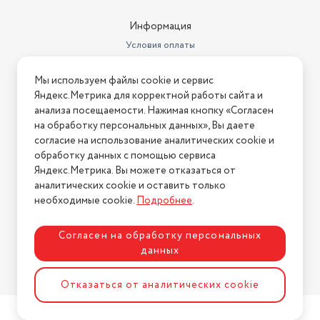
Информация
Условия оплаты
Условия доставки
Мы используем файлы cookie и сервис
Условия возврата
Яндекс.Метрика для корректной работы сайта и
Нашли ошибку на сайте?
Напишите нам
.
анализа посещаемости. Нажимая кнопку «Согласен
на обработку персональных данных», Вы даете
2026 © Интернет-магазин "АстМаркет". У нас есть всё!
согласие на использование аналитических cookie и
обработку данных с помощью сервиса
Яндекс.Метрика. Вы можете отказаться от
аналитических cookie и оставить только
Политика конфиденциальности
необходимые cookie.
Подробнее
.
Согласен на обработку персональных
данных
Разработка сайта
ASTDESIGN
Отказаться от аналитических cookie