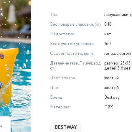
Тип
нарукавники д
Вес товара в упаковке, (кг)
0.16
Недостатки:
нет
Вес с учетом упаковки
160
Особенности модели
гипоаллерген
Давление газа, Па, (мл, вод.
размер: 25х15 
ст.)
детей 3-6 лет
Цвет товара
желтый
Цвет
желтый
Бренд
Bestway
Материал
ПВХ
BESTWAY