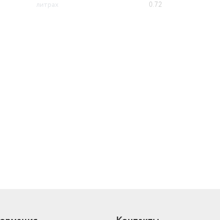
литрах
0.72
Возраст
для детей
Материал изделия
ПВХ
Страна производства
Китай
Вес товара, г
115
Пол
унисекс
й
Страна-изготовитель
Китай