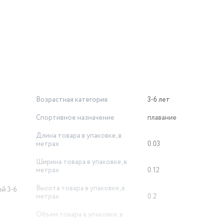
чного материала ПВХ, который устойчивый к повреждению,
ень и будут радовать малыша не один сезон.
Возрастная категория
3-6 лет
Спортивное назначение
плавание
Длина товара в упаковке, в
метрах
0.03
Ширина товара в упаковке, в
метрах
0.12
Высота товара в упаковке, в
ей 3-6
метрах
0.2
Объем товара в упаковке, в