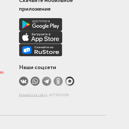
Скачайте мобильное
приложение
Наши соцсети
ам
.
Разработка сайта
ASTDESIGN