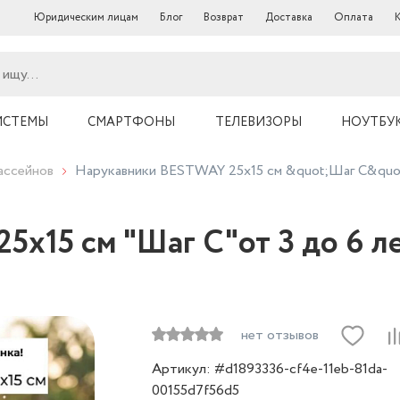
Юридическим лицам
Блог
Возврат
Доставка
Оплата
ИСТЕМЫ
СМАРТФОНЫ
ТЕЛЕВИЗОРЫ
НОУТБУ
ассейнов
Нарукавники BESTWAY 25х15 см &quot;Шаг С&quot;
х15 см "Шаг С"от 3 до 6 ле
нет отзывов
Артикул: #d1893336-cf4e-11eb-81da-
00155d7f56d5