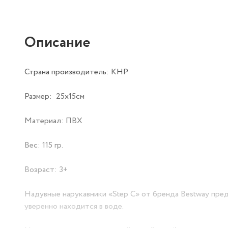
Описание
Страна производитель: КНР
Размер: 25х15см
Материал: ПВХ
Вес: 115 гр.
Возраст: 3+
Надувные нарукавники «Step C» от бренда Bestway пре
уверенно находится в воде.