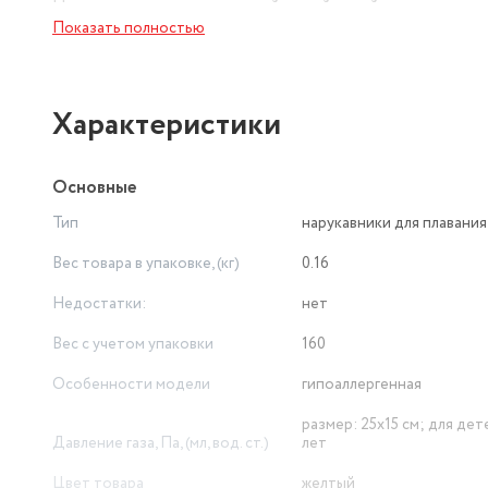
Нарукавники имеет стильный, яркий дизайн.
Показать полностью
Изготовлены нарукавники из высококачественного, про
ультрафиолетовым лучам.
Характеристики
Нарукавники обязательно пригодятся в жаркий летний д
Основные
Тип
нарукавники для плавания
Вес товара в упаковке, (кг)
0.16
Недостатки:
нет
Вес с учетом упаковки
160
Особенности модели
гипоаллергенная
размер: 25х15 см; для дет
Давление газа, Па, (мл, вод. ст.)
лет
Цвет товара
желтый