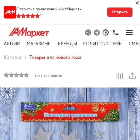
Открыть в приложении «АстМарке‪т‬»
Открыть
41
АКЦИИ
МАГАЗИНЫ
БРЕНДЫ
СПЛИТ-СИСТЕМЫ
СМА
Каталог
Товары для нового года
нет отзывов