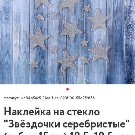
Артикул: #a84a5ae5-31aa-11ec-823f-00155d7f2656
Наклейка на стекло
"Звёздочки серебристые"