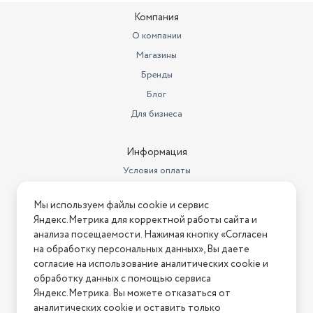
Компания
О компании
Магазины
Бренды
Блог
Для бизнеса
Информация
Условия оплаты
Условия доставки
Мы используем файлы cookie и сервис
Условия возврата
Яндекс.Метрика для корректной работы сайта и
Нашли ошибку на сайте?
Напишите нам
.
анализа посещаемости. Нажимая кнопку «Согласен
на обработку персональных данных», Вы даете
2026 © Интернет-магазин "АстМаркет". У нас есть всё!
согласие на использование аналитических cookie и
обработку данных с помощью сервиса
Яндекс.Метрика. Вы можете отказаться от
аналитических cookie и оставить только
Политика конфиденциальности