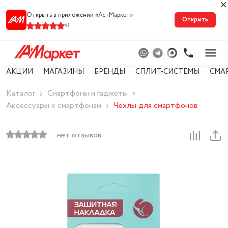
Открыть в приложении «АстМарке‪т‬»
Открыть
41
АКЦИИ
МАГАЗИНЫ
БРЕНДЫ
СПЛИТ-СИСТЕМЫ
СМА
Каталог
Смартфоны и гаджеты
Аксессуары к смартфонам
Чехлы для смартфонов
нет отзывов