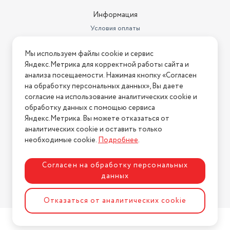
Информация
Условия оплаты
Условия доставки
Мы используем файлы cookie и сервис
Условия возврата
Яндекс.Метрика для корректной работы сайта и
Нашли ошибку на сайте?
Напишите нам
.
анализа посещаемости. Нажимая кнопку «Согласен
на обработку персональных данных», Вы даете
2026 © Интернет-магазин "АстМаркет". У нас есть всё!
согласие на использование аналитических cookie и
обработку данных с помощью сервиса
Яндекс.Метрика. Вы можете отказаться от
аналитических cookie и оставить только
Политика конфиденциальности
необходимые cookie.
Подробнее
.
Согласен на обработку персональных
данных
Разработка сайта
ASTDESIGN
Отказаться от аналитических cookie