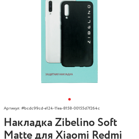
Артикул: #bcdc99cd-e124-11ea-8158-00155d7f264c
Накладка Zibelino Soft
Matte для Xiaomi Redmi