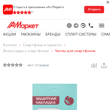
Открыть в приложении «АстМарке‪т‬»
Открыть
41
АКЦИИ
МАГАЗИНЫ
БРЕНДЫ
СПЛИТ-СИСТЕМЫ
СМА
Каталог
Смартфоны и гаджеты
Аксессуары к смартфонам
Чехлы для смартфонов
нет отзывов