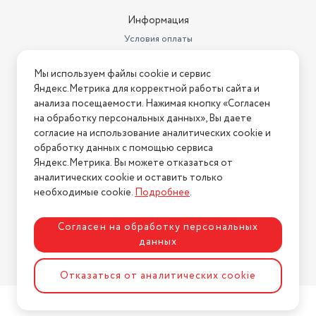
Информация
Условия оплаты
Условия доставки
Мы используем файлы cookie и сервис
Условия возврата
Яндекс.Метрика для корректной работы сайта и
Нашли ошибку на сайте?
Напишите нам
.
анализа посещаемости. Нажимая кнопку «Согласен
на обработку персональных данных», Вы даете
2026 © Интернет-магазин "АстМаркет". У нас есть всё!
согласие на использование аналитических cookie и
обработку данных с помощью сервиса
Яндекс.Метрика. Вы можете отказаться от
аналитических cookie и оставить только
Политика конфиденциальности
необходимые cookie.
Подробнее
.
Согласен на обработку персональных
данных
Разработка сайта
ASTDESIGN
Отказаться от аналитических cookie