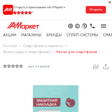
Открыть в приложении «АстМарке‪т‬»
Открыть
41
АКЦИИ
МАГАЗИНЫ
БРЕНДЫ
СПЛИТ-СИСТЕМЫ
СМА
Каталог
Смартфоны и гаджеты
Аксессуары к смартфонам
Чехлы для смартфонов
нет отзывов