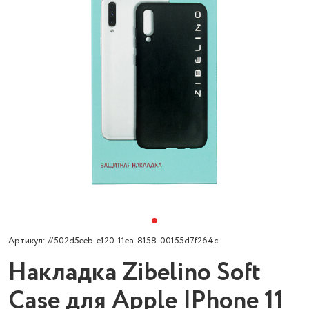
Артикул: #502d5eeb-e120-11ea-8158-00155d7f264c
Накладка Zibelino Soft
Case для Apple IPhone 11