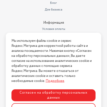
Блог
Для бизнеса
Информация
Условия оплаты
Условия доставки
Мы используем файлы cookie и сервис
Условия возврата
Яндекс.Метрика для корректной работы сайта и
Нашли ошибку на сайте?
Напишите нам
.
анализа посещаемости. Нажимая кнопку «Согласен
на обработку персональных данных», Вы даете
2026 © Интернет-магазин "АстМаркет". У нас есть всё!
согласие на использование аналитических cookie и
обработку данных с помощью сервиса
Яндекс.Метрика. Вы можете отказаться от
аналитических cookie и оставить только
Политика конфиденциальности
необходимые cookie.
Подробнее
.
Согласен на обработку персональных
данных
Разработка сайта
ASTDESIGN