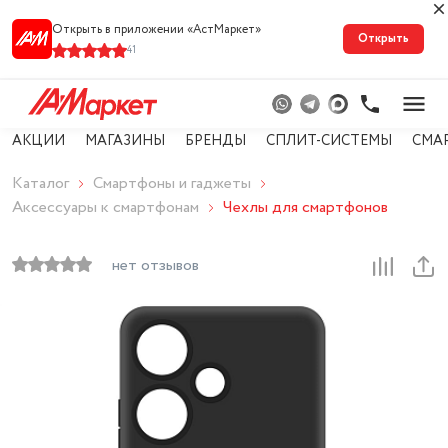
Открыть в приложении «АстМарке‪т‬»
Открыть
41
АКЦИИ
МАГАЗИНЫ
БРЕНДЫ
СПЛИТ-СИСТЕМЫ
СМА
Каталог
Смартфоны и гаджеты
Аксессуары к смартфонам
Чехлы для смартфонов
нет отзывов