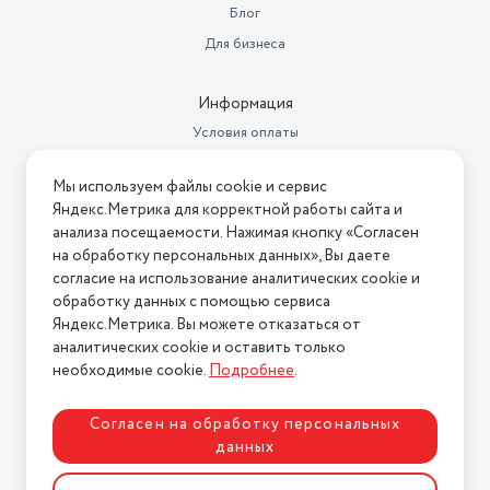
Блог
Для бизнеса
Информация
Условия оплаты
Условия доставки
Мы используем файлы cookie и сервис
Условия возврата
Яндекс.Метрика для корректной работы сайта и
Нашли ошибку на сайте?
Напишите нам
.
анализа посещаемости. Нажимая кнопку «Согласен
на обработку персональных данных», Вы даете
2026 © Интернет-магазин "АстМаркет". У нас есть всё!
согласие на использование аналитических cookie и
обработку данных с помощью сервиса
Яндекс.Метрика. Вы можете отказаться от
аналитических cookie и оставить только
Политика конфиденциальности
необходимые cookie.
Подробнее
.
Согласен на обработку персональных
данных
Разработка сайта
ASTDESIGN