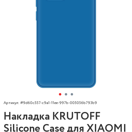
Артикул: #9d60c557-c9a1-11ee-997b-005056b793b9
Накладка KRUTOFF
Silicone Case для XIAOMI