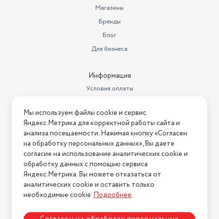
Магазины
Бренды
Блог
Для бизнеса
Информация
Условия оплаты
Условия доставки
Мы используем файлы cookie и сервис
Условия возврата
Яндекс.Метрика для корректной работы сайта и
Нашли ошибку на сайте?
Напишите нам
.
анализа посещаемости. Нажимая кнопку «Согласен
на обработку персональных данных», Вы даете
2026 © Интернет-магазин "АстМаркет". У нас есть всё!
согласие на использование аналитических cookie и
обработку данных с помощью сервиса
Яндекс.Метрика. Вы можете отказаться от
аналитических cookie и оставить только
Политика конфиденциальности
необходимые cookie.
Подробнее
.