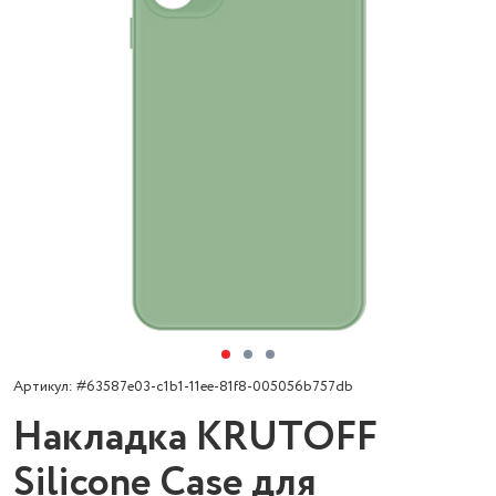
Артикул: #63587e03-c1b1-11ee-81f8-005056b757db
Накладка KRUTOFF
Silicone Case для