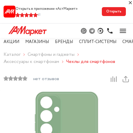
Открыть в приложении «АстМарке‪т‬»
Открыть
41
АКЦИИ
МАГАЗИНЫ
БРЕНДЫ
СПЛИТ-СИСТЕМЫ
СМА
Каталог
Смартфоны и гаджеты
Аксессуары к смартфонам
Чехлы для смартфонов
нет отзывов