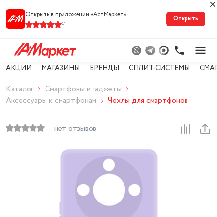
Открыть в приложении «АстМарке‪т‬»
Открыть
41
АКЦИИ
МАГАЗИНЫ
БРЕНДЫ
СПЛИТ-СИСТЕМЫ
СМА
Каталог
Смартфоны и гаджеты
Аксессуары к смартфонам
Чехлы для смартфонов
нет отзывов