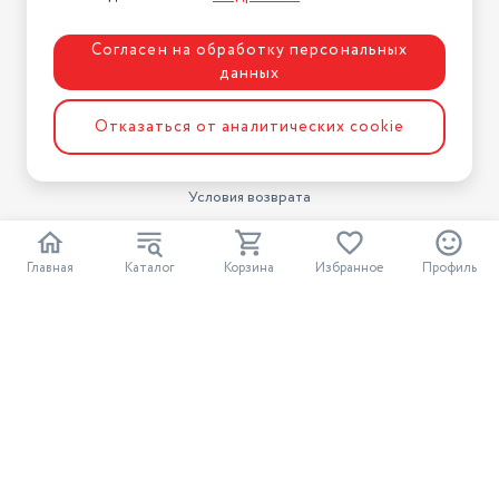
Блог
Для бизнеса
Согласен на обработку персональных
данных
Информация
Отказаться от аналитических cookie
Условия оплаты
Условия доставки
Условия возврата
Нашли ошибку на сайте?
Напишите нам
.
Главная
Каталог
Корзина
Избранное
Профиль
2026 © Интернет-магазин "АстМаркет". У нас есть всё!
Политика конфиденциальности
Разработка сайта
ASTDESIGN